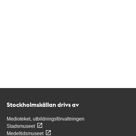
Kontakt
Stockholmskällan
Stockholmskällan drivs av
Medioteket, utbildningsförvaltningen
Stadsmuseet
Medeltidsmuseet