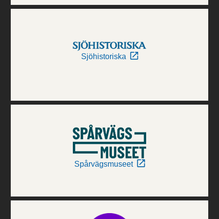
Sjöhistoriska
Spårvägsmuseet