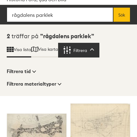
Sök
Fritextsök
Sök
Sökresultat
2
träffar på
rågdalens parklek
Visa karta
Visa lista
Filtrera
Filtrera
Filtrera tid
Filtrera materialtyper
Visningsläge
Totalt
2
träffar
Lista
Karta