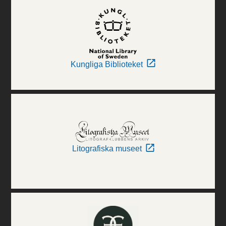
Kungliga Biblioteket
Litografiska museet