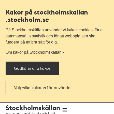
Kakor på stockholmskallan
.stockholm.se
På Stockholmskällan använder vi kakor, cookies, för att
sammanställa statistik och för att webbplatsen ska
fungera på ett bra sätt för dig.
Om kakor på Stockholmskällan
Godkänn alla kakor
Välj vilka kakor vi får använda
Till
Till
Stockholmskällan
navigationen
huvudinnehållet
Historia i ord, ljud och bild