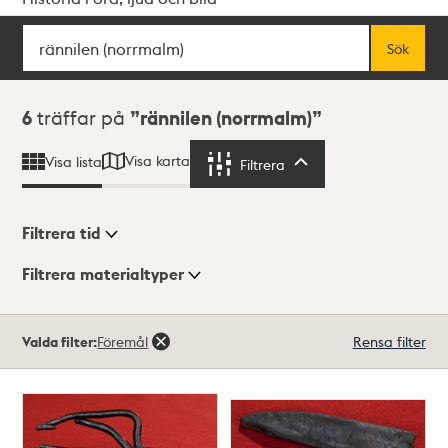
Sök
Fritextsök
Sök
Sökresultat
6
träffar på
rännilen (norrmalm)
Visa karta
Visa lista
Filtrera
Filtrera
Filtrera tid
Filtrera materialtyper
Visningsläge
Totalt
Valda filter:
Föremål
Rensa filter
6
träffar
Lista
Karta