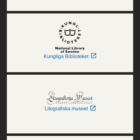
Kungliga Biblioteket
Litografiska museet