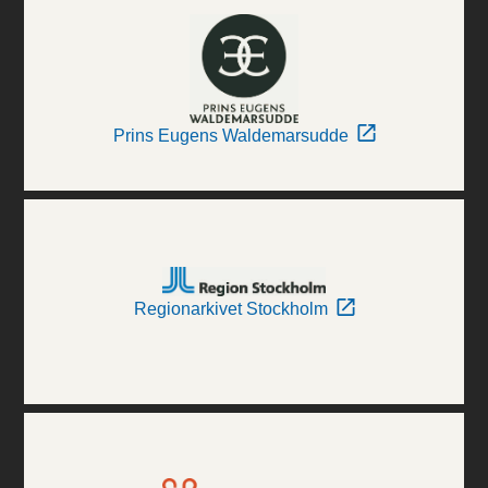
Prins Eugens Waldemarsudde
Regionarkivet Stockholm