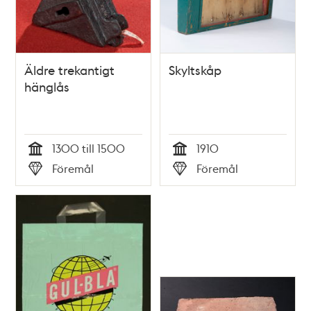
Äldre trekantigt
Skyltskåp
hänglås
1300 till 1500
1910
Tid
Tid
Föremål
Föremål
Typ
Typ