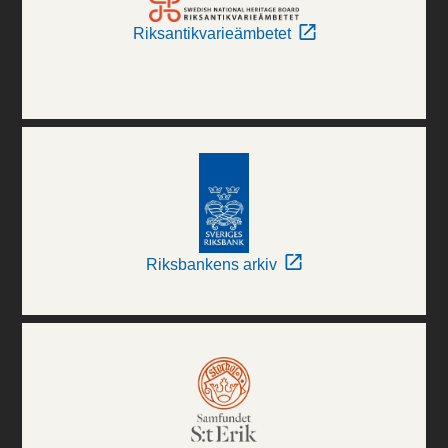
Riksantikvarieämbetet
Riksbankens arkiv