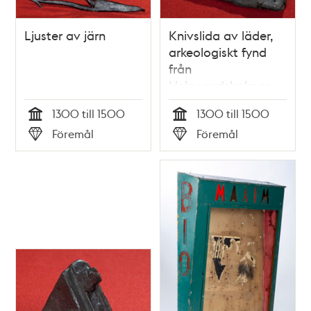
Ljuster av järn
Knivslida av läder,
arkeologiskt fynd
från
Helgeandsholmen
1300 till 1500
1300 till 1500
Tid
Tid
Föremål
Föremål
Typ
Typ