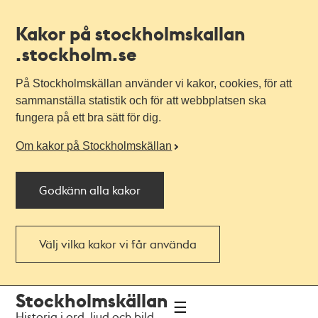
Kakor på stockholmskallan
.stockholm.se
På Stockholmskällan använder vi kakor, cookies, för att
sammanställa statistik och för att webbplatsen ska
fungera på ett bra sätt för dig.
Om kakor på Stockholmskällan
Godkänn alla kakor
Välj vilka kakor vi får använda
Till
Till
Stockholmskällan
navigationen
huvudinnehållet
Historia i ord, ljud och bild