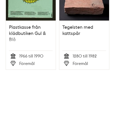
Plastkasse från
Tegelsten med
klädbutiken Gul &
kattspår
Blå
1966 till 1990
1280 till 1982
Tid
Tid
Föremål
Föremål
Typ
Typ