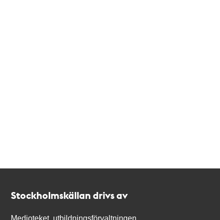
Kontakt
Stockholmskällan
Stockholmskällan drivs av
Medioteket, utbildningsförvaltningen