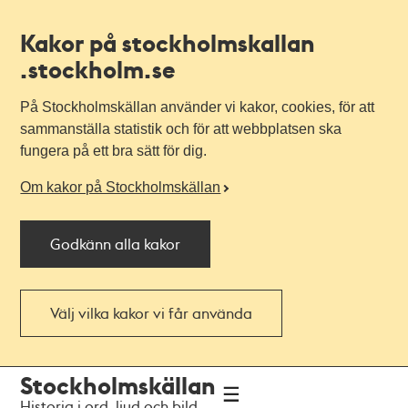
Kakor på stockholmskallan
.stockholm.se
På Stockholmskällan använder vi kakor, cookies, för att
sammanställa statistik och för att webbplatsen ska
fungera på ett bra sätt för dig.
Om kakor på Stockholmskällan
Godkänn alla kakor
Välj vilka kakor vi får använda
Till
Till
Stockholmskällan
navigationen
huvudinnehållet
Historia i ord, ljud och bild