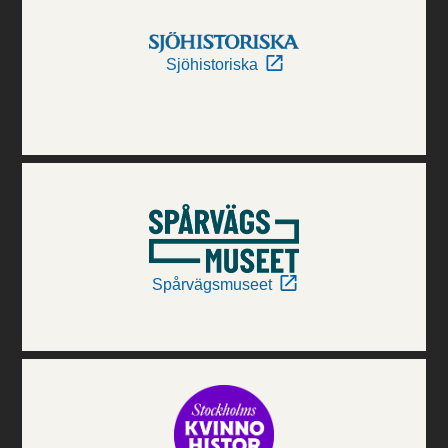
Sjöhistoriska
Spårvägsmuseet