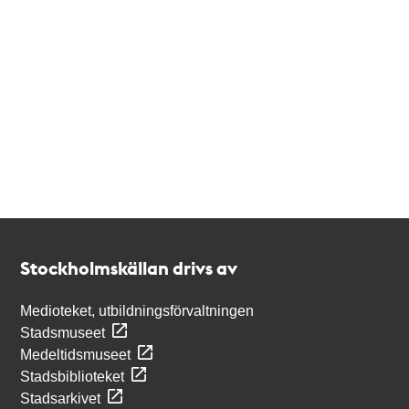
Kontakt
Stockholmskällan
Stockholmskällan drivs av
Medioteket, utbildningsförvaltningen
Stadsmuseet
Medeltidsmuseet
Stadsbiblioteket
Stadsarkivet