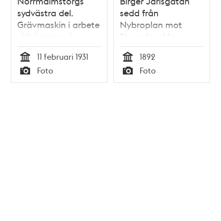
Norrmalmstorgs
Birger Jarlsgatan
sydvästra del.
sedd från
Grävmaskin i arbete
Nybroplan mot
vid rivningar i
Stureplan. Hus
Norrmalmstorgs
under byggnad
11 februari 1931
1892
västra kvarter
Tid
Tid
Foto
Foto
Norrmalm där
Typ
Typ
Citypalatset uppförs