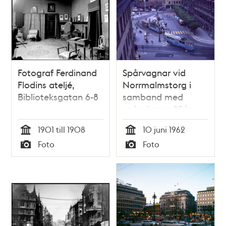
Fotograf Ferdinand
Spårvagnar vid
Flodins ateljé,
Norrmalmstorg i
Biblioteksgatan 6-8
samband med
spårvägens 85års
jubileum år 1962.
1901 till 1908
10 juni 1962
Tid
Tid
Foto
Foto
Typ
Typ