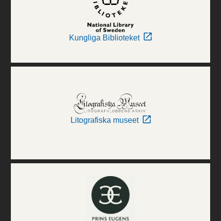
Kungliga Biblioteket
Litografiska museet