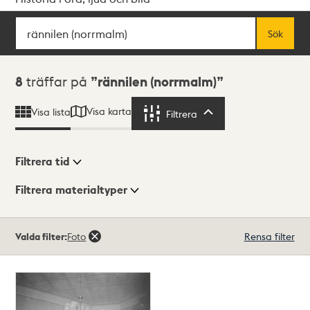
Sök
Fritextsök
Sök
Sökresultat
8
träffar på
rännilen (norrmalm)
Visa karta
Visa lista
Filtrera
Filtrera
Filtrera tid
Filtrera materialtyper
Visningsläge
Totalt
Valda filter:
Foto
Rensa filter
8
träffar
Lista
Karta