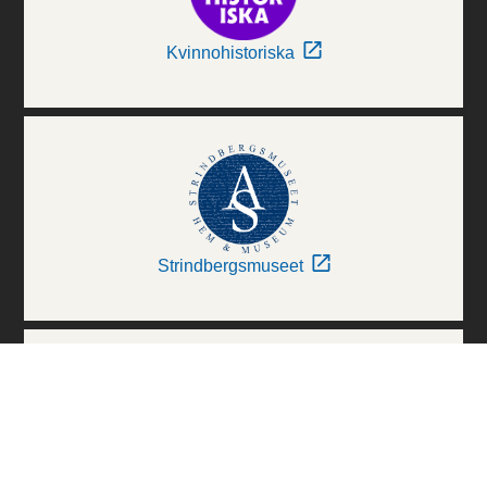
Kvinnohistoriska
Strindbergsmuseet
Thielska Galleriet