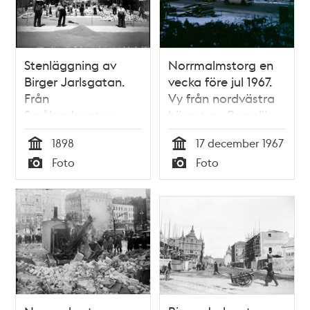
Stenläggning av
Norrmalmstorg en
Birger Jarlsgatan.
vecka före jul 1967.
Från
Vy från nordvästra
Smålandsgatan
hörnet av Berzelii
norrut
Park. Skymningsbild
1898
17 december 1967
Tid
Tid
Foto
Foto
Typ
Typ