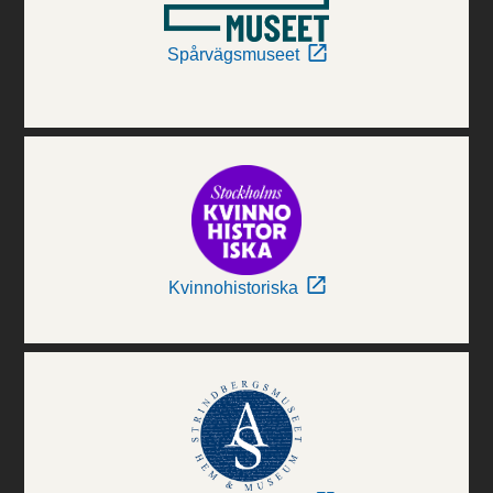
Spårvägsmuseet
Kvinnohistoriska