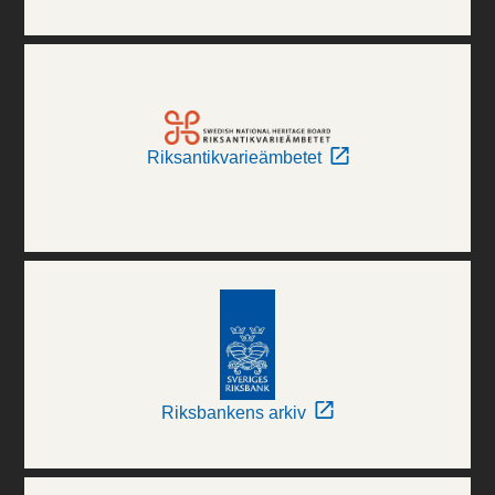
Riksantikvarieämbetet
Riksbankens arkiv