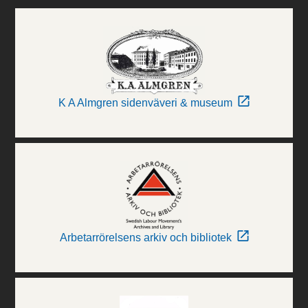
K A Almgren sidenväveri & museum
Arbetarrörelsens arkiv och bibliotek