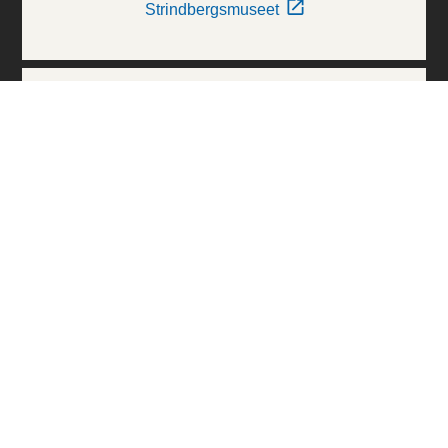
Strindbergsmuseet
Thielska Galleriet
Världskulturmuseerna