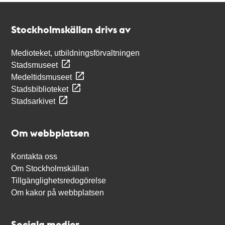
Kontakt
Stockholmskällan
Stockholmskällan drivs av
Medioteket, utbildningsförvaltningen
Stadsmuseet
Medeltidsmuseet
Stadsbiblioteket
Stadsarkivet
Om webbplatsen
Kontakta oss
Om Stockholmskällan
Tillgänglighetsredogörelse
Om kakor på webbplatsen
Sociala medier