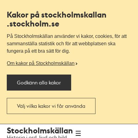
Kakor på stockholmskallan
.stockholm.se
På Stockholmskällan använder vi kakor, cookies, för att
sammanställa statistik och för att webbplatsen ska
fungera på ett bra sätt för dig.
Om kakor på Stockholmskällan
Godkänn alla kakor
Välj vilka kakor vi får använda
Till
Till
Stockholmskällan
navigationen
huvudinnehållet
Historia i ord, ljud och bild