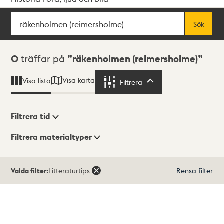
Sök
Fritextsök
Sök
Sökresultat
0
träffar på
räkenholmen (reimersholme)
Visa karta
Visa lista
Filtrera
Filtrera
Filtrera tid
Filtrera materialtyper
Visningsläge
Totalt
Valda filter:
Litteraturtips
Rensa filter
0
träffar
Lista
Karta