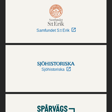
Samfundet S:t Erik
Sjöhistoriska