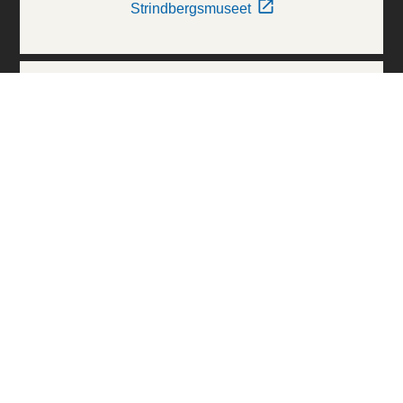
Strindbergsmuseet
Thielska Galleriet
Världskulturmuseerna