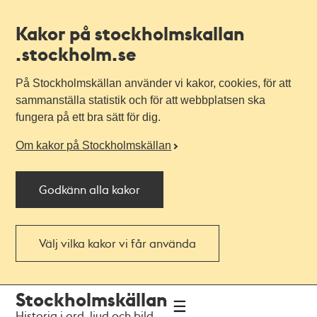
Kakor på stockholmskallan
.stockholm.se
På Stockholmskällan använder vi kakor, cookies, för att
sammanställa statistik och för att webbplatsen ska
fungera på ett bra sätt för dig.
Om kakor på Stockholmskällan
Godkänn alla kakor
Välj vilka kakor vi får använda
Till
Till
Stockholmskällan
navigationen
huvudinnehållet
Historia i ord, ljud och bild