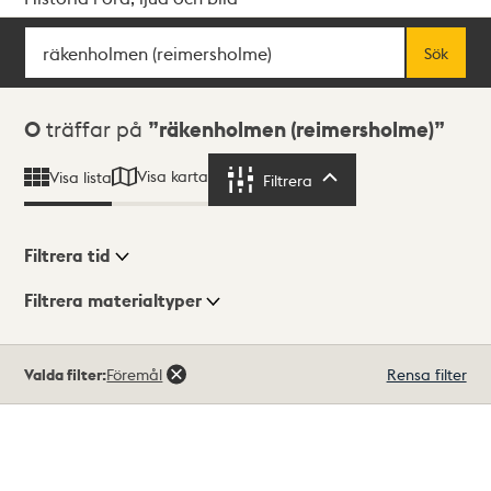
Sök
Fritextsök
Sök
Sökresultat
0
träffar på
räkenholmen (reimersholme)
Visa karta
Visa lista
Filtrera
Filtrera
Filtrera tid
Filtrera materialtyper
Visningsläge
Totalt
Valda filter:
Föremål
Rensa filter
0
träffar
Lista
Karta