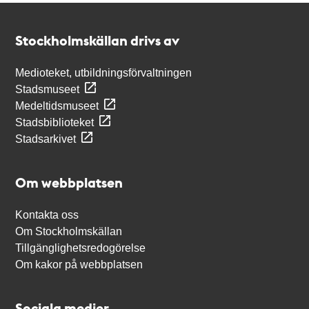
Kontakt
Stockholmskällan
Stockholmskällan drivs av
Medioteket, utbildningsförvaltningen
Stadsmuseet
Medeltidsmuseet
Stadsbiblioteket
Stadsarkivet
Om webbplatsen
Kontakta oss
Om Stockholmskällan
Tillgänglighetsredogörelse
Om kakor på webbplatsen
Sociala medier