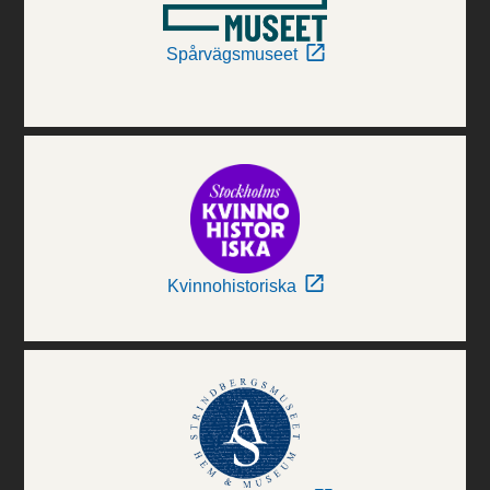
Spårvägsmuseet
Kvinnohistoriska