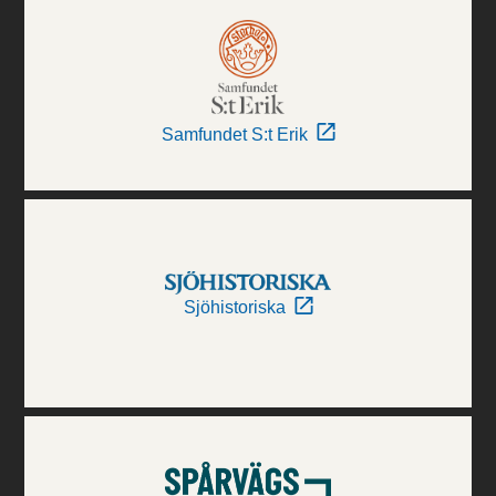
Samfundet S:t Erik
Sjöhistoriska