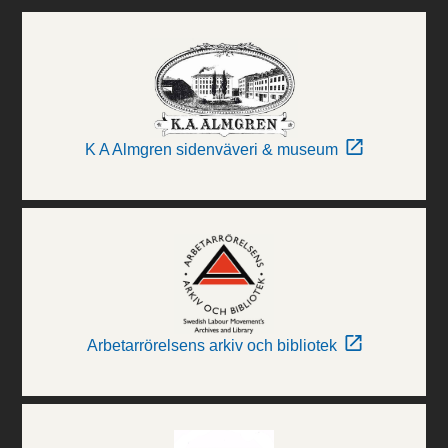
K A Almgren sidenväveri & museum
Arbetarrörelsens arkiv och bibliotek