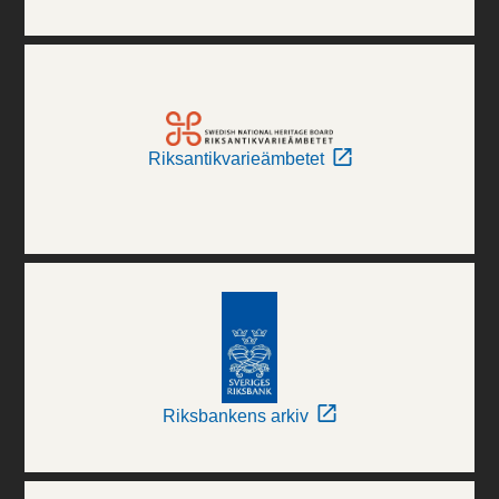
Riksantikvarieämbetet
Riksbankens arkiv