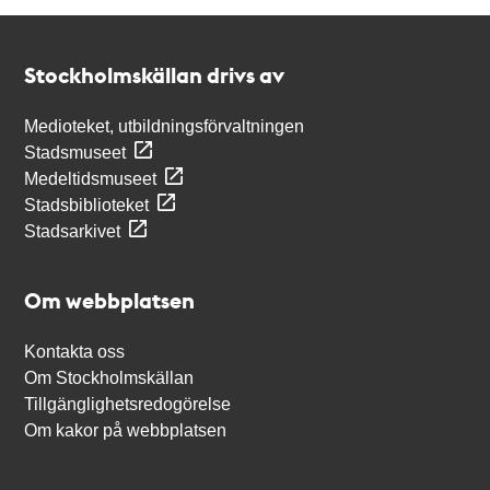
Kontakt
Stockholmskällan
Stockholmskällan drivs av
Medioteket, utbildningsförvaltningen
Stadsmuseet
Medeltidsmuseet
Stadsbiblioteket
Stadsarkivet
Om webbplatsen
Kontakta oss
Om Stockholmskällan
Tillgänglighetsredogörelse
Om kakor på webbplatsen