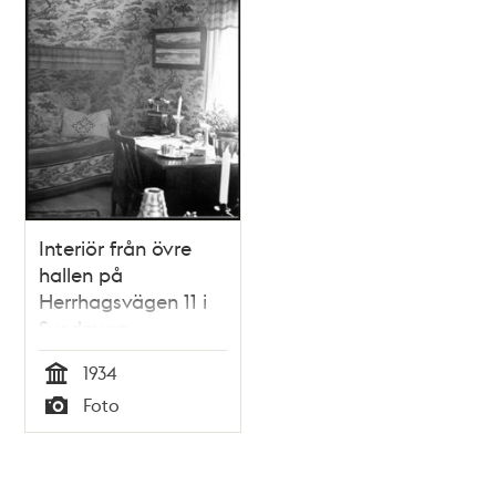
Interiör från övre
hallen på
Herrhagsvägen 11 i
Svedmyra
småstugeområde
1934
Tid
Foto
Typ