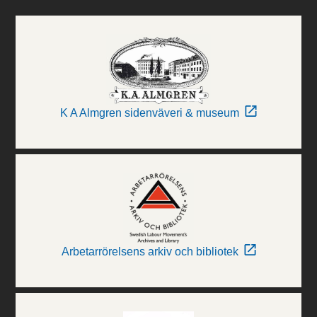
K A Almgren sidenväveri & museum
Arbetarrörelsens arkiv och bibliotek