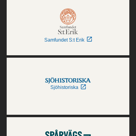
Samfundet S:t Erik
Sjöhistoriska