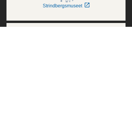
Strindbergsmuseet
Thielska Galleriet
Världskulturmuseerna