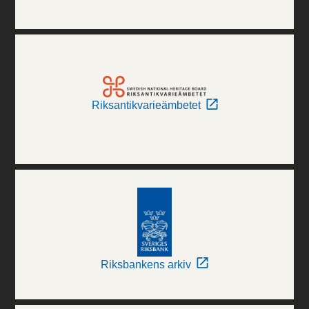
Riksantikvarieämbetet
Riksbankens arkiv