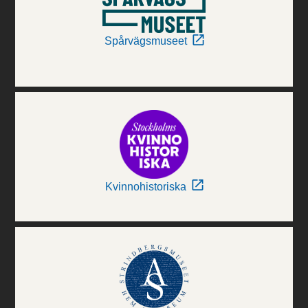
Spårvägsmuseet
Kvinnohistoriska