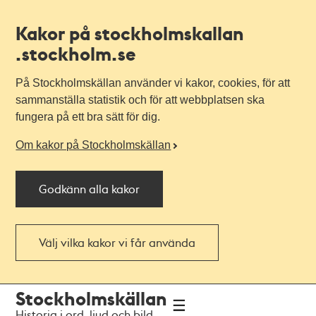
Kakor på stockholmskallan
.stockholm.se
På Stockholmskällan använder vi kakor, cookies, för att
sammanställa statistik och för att webbplatsen ska
fungera på ett bra sätt för dig.
Om kakor på Stockholmskällan
Godkänn alla kakor
Välj vilka kakor vi får använda
Till
Till
Stockholmskällan
navigationen
huvudinnehållet
Historia i ord, ljud och bild