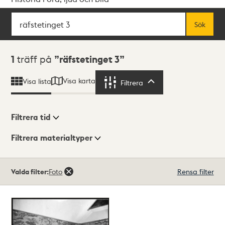
Sök
Fritextsök
Sök
Sökresultat
1
träff på
räfstetinget 3
Visa karta
Visa lista
Filtrera
Filtrera
Filtrera tid
Filtrera materialtyper
Visningsläge
Totalt
Valda filter:
Foto
Rensa filter
1
träffar
Lista
Karta