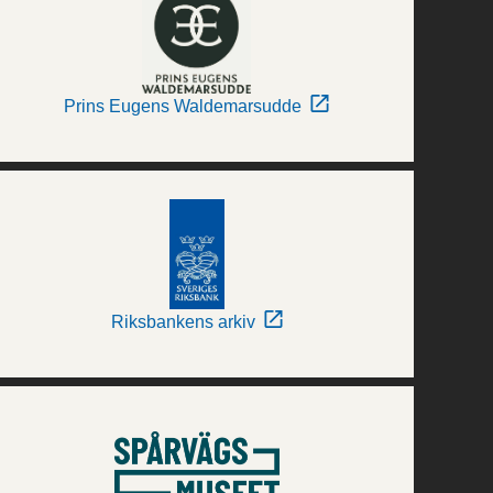
Prins Eugens Waldemarsudde
Riksbankens arkiv