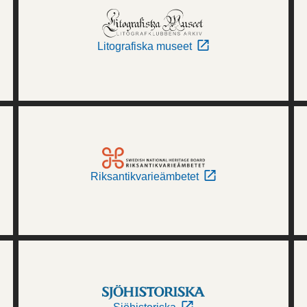
Litografiska museet
Riksantikvarieämbetet