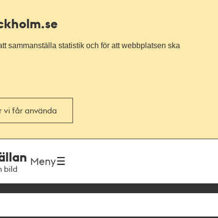
ockholm.se
tt sammanställa statistik och för att webbplatsen ska
or vi får använda
ällan
Meny
h bild