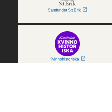
Samfundet S:t Erik
Kvinnohistoriska
Världskulturmuseerna