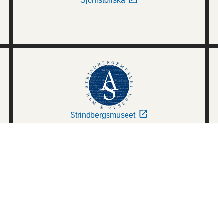
Sjöhistoriska
Strindbergsmuseet