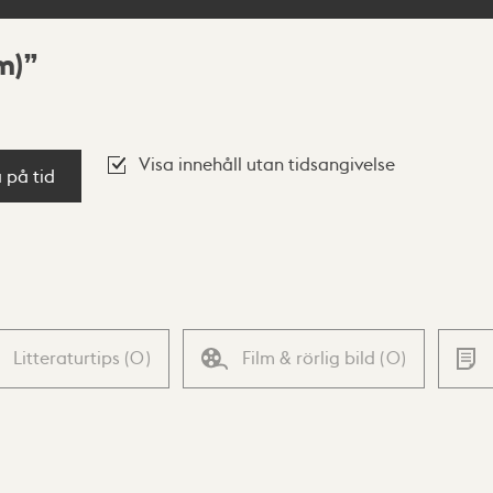
m)
Visa innehåll utan tidsangivelse
a på tid
Litteraturtips
(
0
)
Film & rörlig bild
(
0
)