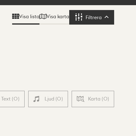
Visa karta
Visa lista
Filtrera
Filtrera
Text
(
0
)
Ljud
(
0
)
Karta
(
0
)