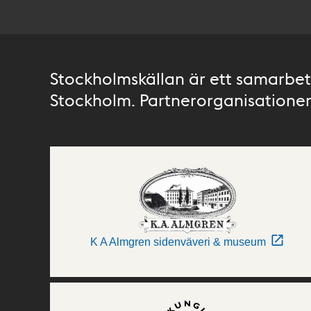
Stockholmskällan är ett samarbete
Stockholm. Partnerorganisationer 
K A Almgren sidenväveri & museum