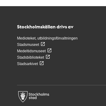
Kontakt
Stockholmskällan
Stockholmskällan drivs av
Medioteket, utbildningsförvaltningen
Stadsmuseet
Medeltidsmuseet
Stadsbiblioteket
Stadsarkivet