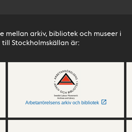
 mellan arkiv, bibliotek och museer i
till Stockholmskällan är:
Arbetarrörelsens arkiv och bibliotek