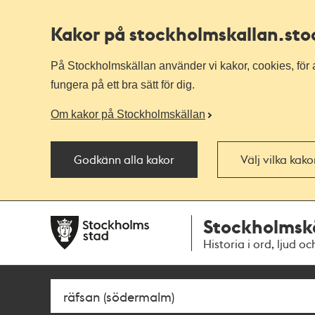
Kakor på stockholmskallan
.st
På Stockholmskällan använder vi kakor, cookies, för a
fungera på ett bra sätt för dig.
Om kakor på Stockholmskällan
Godkänn alla kakor
Välj vilka kak
Till
Till
Stockholmsk
navigationen
huvudinnehållet
Historia i ord, ljud oc
Sök
Fritextsök