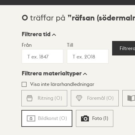
0
räfsan (södermal
träffar på
Sökresultat
Filtrera tid
Från
Till
Visningsläge
Filtrer
Filtrera materialtyper
Lista
Karta
Visa inte lärarhandledningar
Ritning
(
0
)
Föremål
(
0
)
Bildkonst
(
0
)
Foto
(
1
)