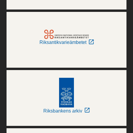
Riksantikvarieämbetet
Riksbankens arkiv