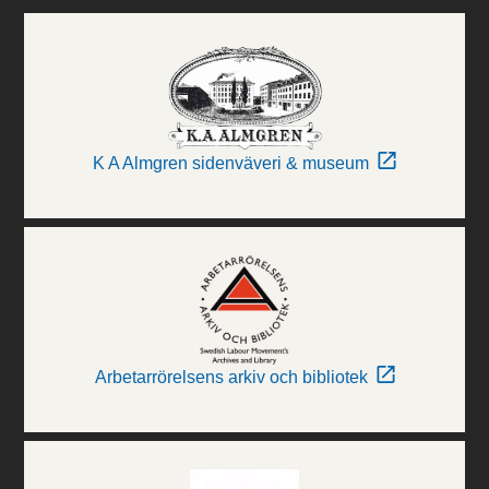
K A Almgren sidenväveri & museum
Arbetarrörelsens arkiv och bibliotek