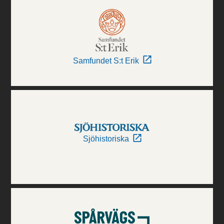
Samfundet S:t Erik
Sjöhistoriska