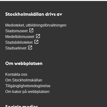
Kontakt
Stockholmskällan
Stockholmskällan drivs av
Medioteket, utbildningsförvaltningen
Stadsmuseet
Medeltidsmuseet
Stadsbiblioteket
Stadsarkivet
Om webbplatsen
Kontakta oss
Om Stockholmskällan
Tillgänglighetsredogörelse
Om kakor på webbplatsen
Sociala medier