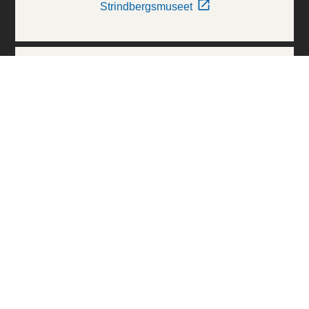
Strindbergsmuseet
Thielska Galleriet
Världskulturmuseerna