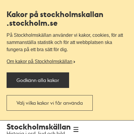
Kakor på stockholmskallan
.stockholm.se
På Stockholmskällan använder vi kakor, cookies, för att
sammanställa statistik och för att webbplatsen ska
fungera på ett bra sätt för dig.
Om kakor på Stockholmskällan
Godkänn alla kakor
Välj vilka kakor vi får använda
Till
Till
Stockholmskällan
navigationen
huvudinnehållet
Historia i ord, ljud och bild