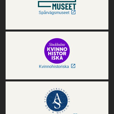
Spårvägsmuseet
Kvinnohistoriska