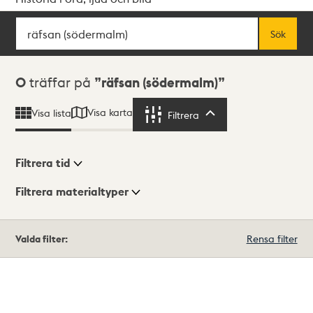
Sök
Fritextsök
Sök
Sökresultat
0
träffar på
räfsan (södermalm)
Visa karta
Visa lista
Filtrera
Filtrera
Filtrera tid
Filtrera materialtyper
Visningsläge
Totalt
Valda filter:
Rensa filter
0
träffar
Lista
Karta