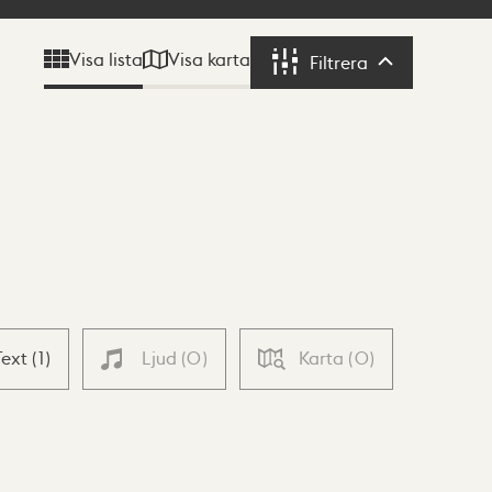
Visa karta
Visa lista
Filtrera
Filtrera
Text
(
1
)
Ljud
(
0
)
Karta
(
0
)