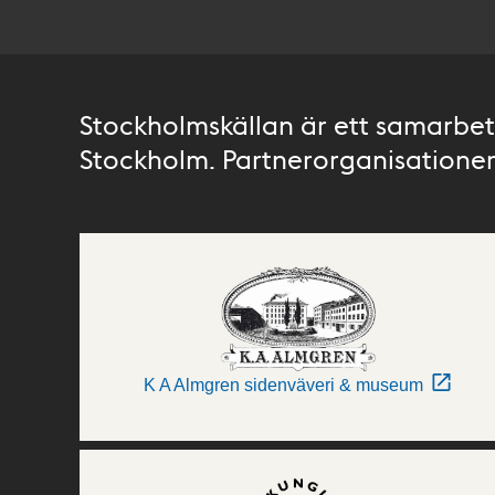
Stockholmskällan är ett samarbete
Stockholm. Partnerorganisationer 
K A Almgren sidenväveri & museum