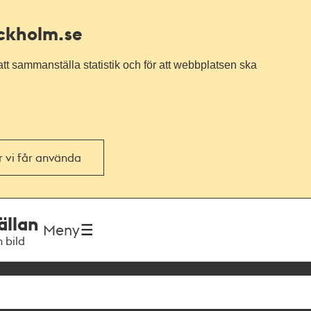
ockholm.se
tt sammanställa statistik och för att webbplatsen ska
or vi får använda
ällan
Meny
h bild