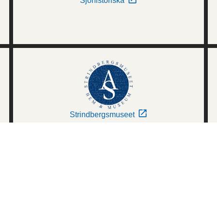
Sjöhistoriska
Strindbergsmuseet