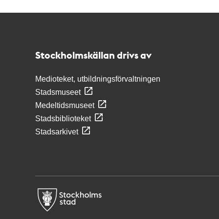
Kontakt
Stockholmskällan
Stockholmskällan drivs av
Medioteket, utbildningsförvaltningen
Stadsmuseet
Medeltidsmuseet
Stadsbiblioteket
Stadsarkivet