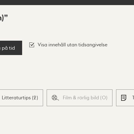
)
Visa innehåll utan tidsangivelse
a på tid
Litteraturtips
(
2
)
Film & rörlig bild
(
0
)