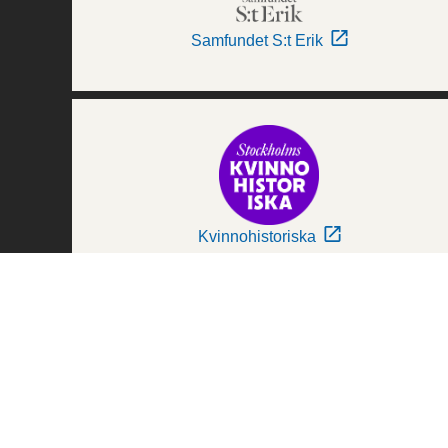
Samfundet S:t Erik
Kvinnohistoriska
Världskulturmuseerna