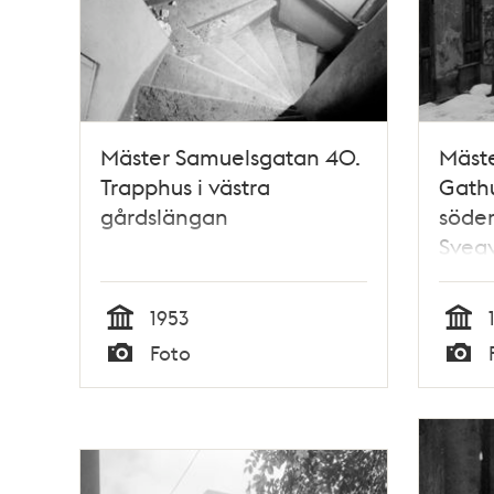
Mäster Samuelsgatan 40.
Mäst
Trapphus i västra
Gathu
gårdslängan
söder
Svea
Serge
1953
Tid
Tid
Foto
Typ
Typ