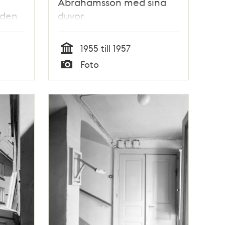
Abrahamsson med sina
nden
duvor
iel
1955 till 1957
Tid
Foto
Typ