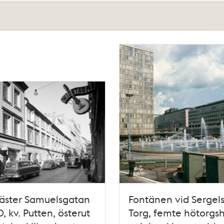
Mäster Samuelsgatan
Fontänen vid Sergel
, kv. Putten, österut
Torg, femte hötorgs