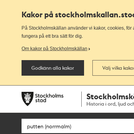
Kakor på stockholmskallan
.st
På Stockholmskällan använder vi kakor, cookies, för a
fungera på ett bra sätt för dig.
Om kakor på Stockholmskällan
Godkänn alla kakor
Välj vilka kak
Till
Till
Stockholmsk
navigationen
huvudinnehållet
Historia i ord, ljud oc
Sök
Fritextsök