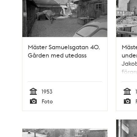
Mäster Samuelsgatan 40.
Mäst
Gården med utedass
under
Jakob
förgr
atelj
Samu
1953
Tid
Tid
Foto
Typ
Typ