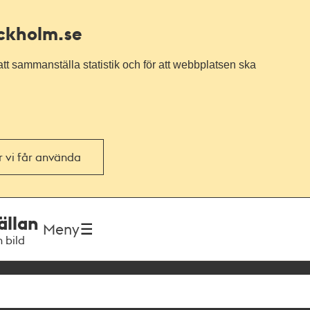
ockholm.se
tt sammanställa statistik och för att webbplatsen ska
or vi får använda
ällan
Meny
h bild