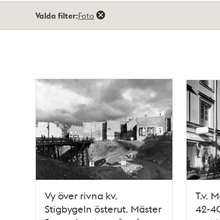
Totalt
Valda filter:
Foto
69
träffar
Vy över rivna kv.
T.v. 
Stigbygeln österut. Mäster
42-40