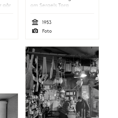
r går
om Sergels Torg
orr
1953
Tid
Foto
Typ