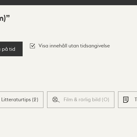
m)
Visa innehåll utan tidsangivelse
a på tid
Litteraturtips
(
2
)
Film & rörlig bild
(
0
)