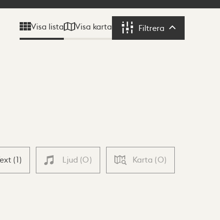
Visa karta
Visa lista
Filtrera
Filtrera
Text
(
1
)
Ljud
(
0
)
Karta
(
0
)