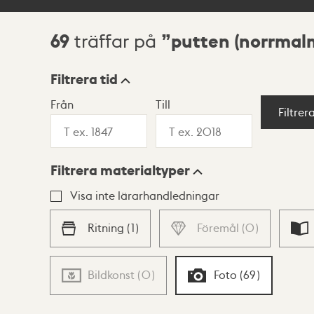
69
putten (norrmal
träffar på
Sökresultat
Filtrera tid
Från
Till
Visningsläge
Filtrer
Filtrera materialtyper
Lista
Karta
Visa inte lärarhandledningar
Ritning
(
1
)
Föremål
(
0
)
Bildkonst
(
0
)
Foto
(
69
)