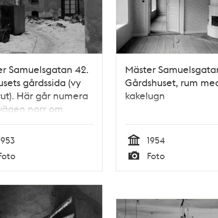
er Samuelsgatan 42.
Mäster Samuelsgata
sets gårdssida (vy
Gårdshuset, rum me
ut). Här går numera
kakelugn
vägen norr om
ls Torg
1953
1954
Tid
Foto
Foto
Typ