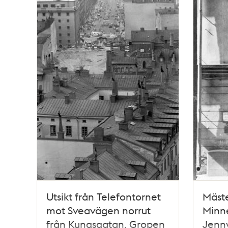
Utsikt från Telefontornet
Mäst
mot Sveavägen norrut
Minne
från Kungsgatan. Gropen
Jenny