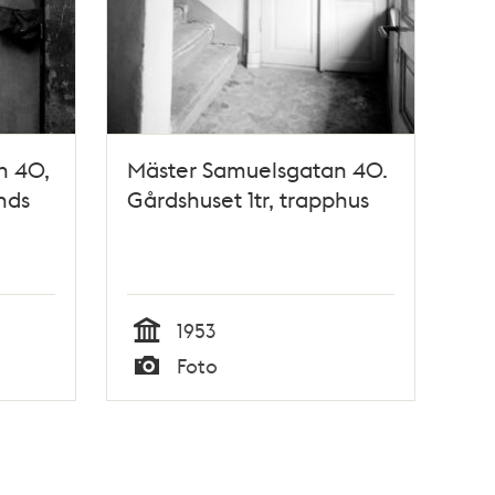
n 40,
Mäster Samuelsgatan 40.
nds
Gårdshuset 1tr, trapphus
1953
Tid
Foto
Typ