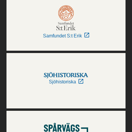
Samfundet S:t Erik
Sjöhistoriska