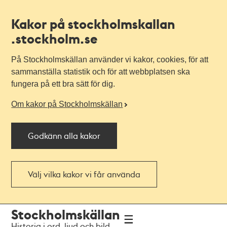
Kakor på stockholmskallan
.stockholm.se
På Stockholmskällan använder vi kakor, cookies, för att
sammanställa statistik och för att webbplatsen ska
fungera på ett bra sätt för dig.
Om kakor på Stockholmskällan
Godkänn alla kakor
Välj vilka kakor vi får använda
Till
Till
Stockholmskällan
navigationen
huvudinnehållet
Historia i ord, ljud och bild