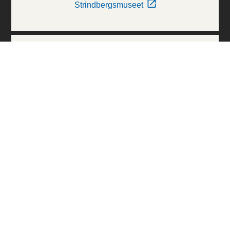
Strindbergsmuseet
Thielska Galleriet
Världskulturmuseerna