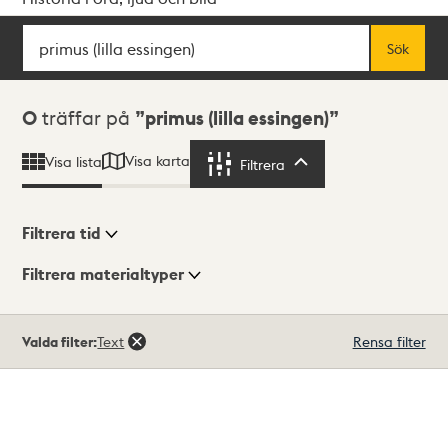
Sök
Fritextsök
Sök
Sökresultat
0
träffar på
primus (lilla essingen)
Visa karta
Visa lista
Filtrera
Filtrera
Filtrera tid
Filtrera materialtyper
Visningsläge
Totalt
Valda filter:
Text
Rensa filter
0
träffar
Lista
Karta