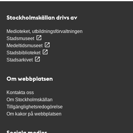
Kontakt
Stockholmskällan
Stockholmskällan drivs av
Medioteket, utbildningsförvaltningen
Stadsmuseet
Medeltidsmuseet
Stadsbiblioteket
Stadsarkivet
Om webbplatsen
Kontakta oss
Om Stockholmskällan
Tillgänglighetsredogörelse
Om kakor på webbplatsen
Sociala medier