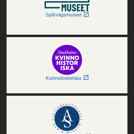
Spårvägsmuseet
Kvinnohistoriska