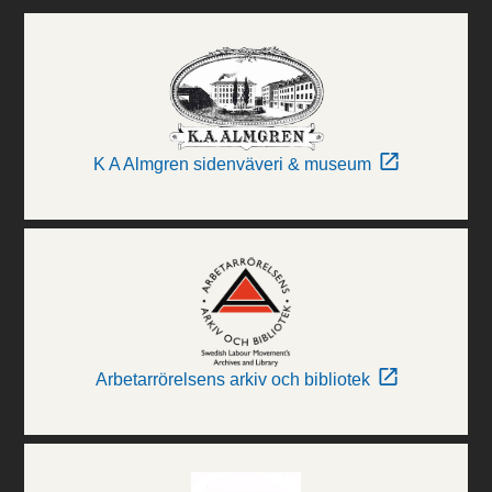
K A Almgren sidenväveri & museum
Arbetarrörelsens arkiv och bibliotek