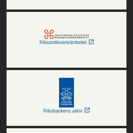
Riksantikvarieämbetet
Riksbankens arkiv