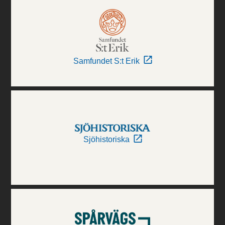
Samfundet S:t Erik
Sjöhistoriska