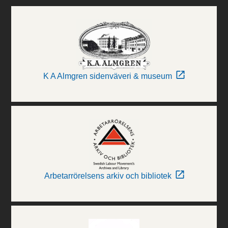
K A Almgren sidenväveri & museum
Arbetarrörelsens arkiv och bibliotek