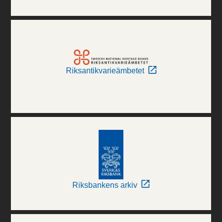
Riksantikvarieämbetet
Riksbankens arkiv