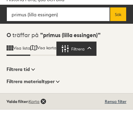
Sök
Fritextsök
Sök
Sökresultat
0
träffar på
primus (lilla essingen)
Visa karta
Visa lista
Filtrera
Filtrera
Filtrera tid
Filtrera materialtyper
Visningsläge
Totalt
Valda filter:
Karta
Rensa filter
0
träffar
Lista
Karta