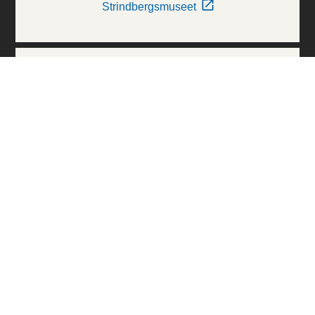
Strindbergsmuseet
Thielska Galleriet
Världskulturmuseerna