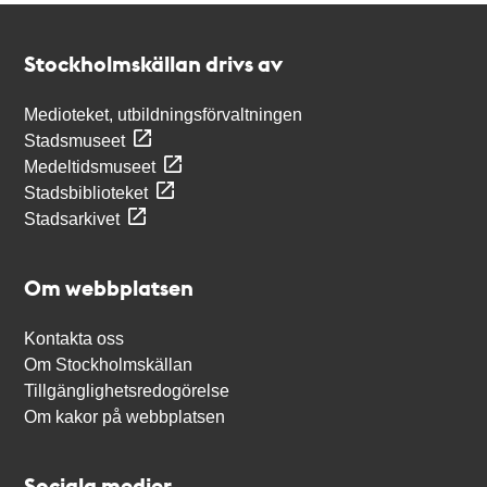
Kontakt
Stockholmskällan
Stockholmskällan drivs av
Medioteket, utbildningsförvaltningen
Stadsmuseet
Medeltidsmuseet
Stadsbiblioteket
Stadsarkivet
Om webbplatsen
Kontakta oss
Om Stockholmskällan
Tillgänglighetsredogörelse
Om kakor på webbplatsen
Sociala medier