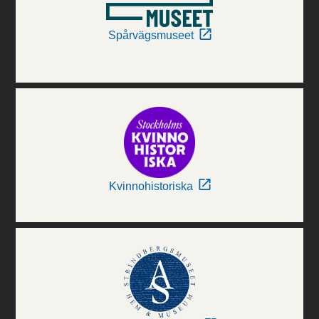
Spårvägsmuseet
Kvinnohistoriska