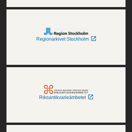
Regionarkivet Stockholm
Riksantikvarieämbetet