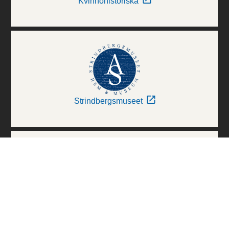
Kvinnohistoriska
Strindbergsmuseet
Thielska Galleriet