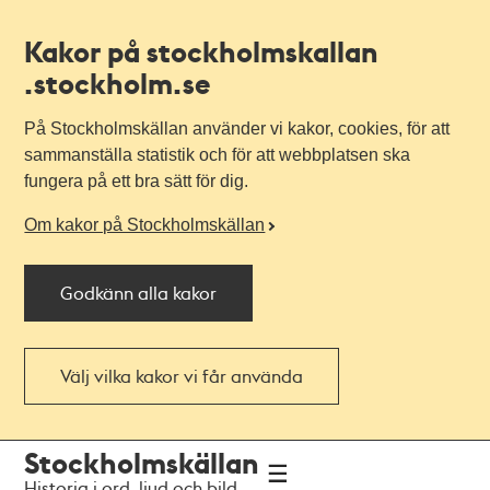
Kakor på stockholmskallan
.stockholm.se
På Stockholmskällan använder vi kakor, cookies, för att
sammanställa statistik och för att webbplatsen ska
fungera på ett bra sätt för dig.
Om kakor på Stockholmskällan
Godkänn alla kakor
Välj vilka kakor vi får använda
Till
Till
Stockholmskällan
navigationen
huvudinnehållet
Historia i ord, ljud och bild