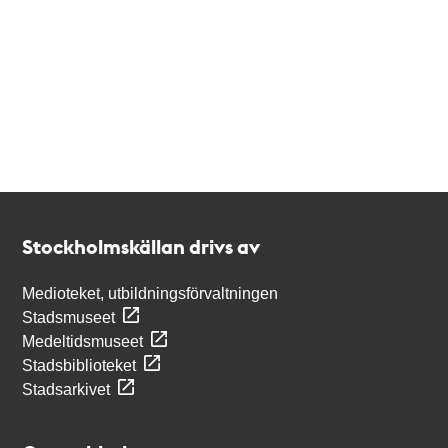
Kontakt
Stockholmskällan
Stockholmskällan drivs av
Medioteket, utbildningsförvaltningen
Stadsmuseet
Medeltidsmuseet
Stadsbiblioteket
Stadsarkivet