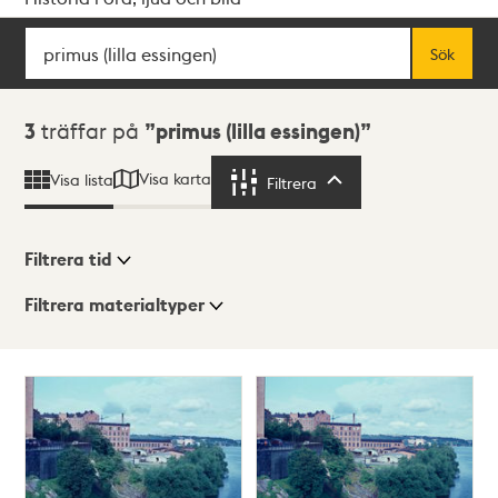
Sök
Fritextsök
Sök
Sökresultat
3
träffar på
primus (lilla essingen)
Visa karta
Visa lista
Filtrera
Filtrera
Filtrera tid
Filtrera materialtyper
Visningsläge
Totalt
3
träffar
Lista
Karta