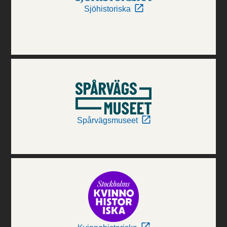
Sjöhistoriska
Spårvägsmuseet