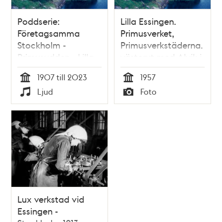
Poddserie:
Lilla Essingen.
Företagsamma
Primusverket,
Stockholm -
Primusverkstäderna.
Primusudden - Lilla
västerut med Alvik i
Essingen,
fonden
1907 till 2023
1957
Primusfabriken
Tid
Tid
Ljud
Foto
Typ
Typ
Lux verkstad vid
Essingen -