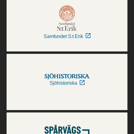
Samfundet S:t Erik
Sjöhistoriska