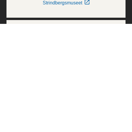
Strindbergsmuseet
Thielska Galleriet
Världskulturmuseerna