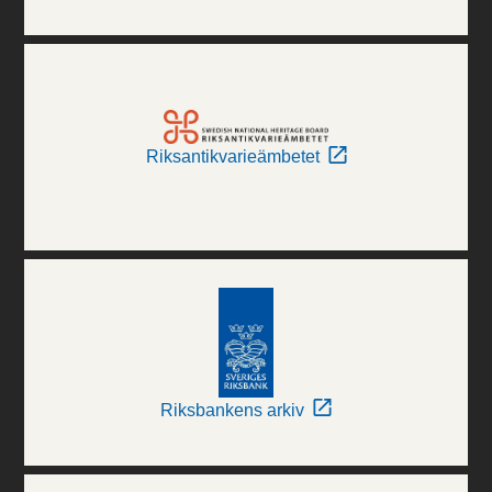
Riksantikvarieämbetet
Riksbankens arkiv