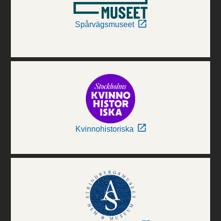
Spårvägsmuseet
Kvinnohistoriska