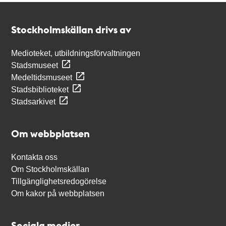
Kontakt
Stockholmskällan
Stockholmskällan drivs av
Medioteket, utbildningsförvaltningen
Stadsmuseet
Medeltidsmuseet
Stadsbiblioteket
Stadsarkivet
Om webbplatsen
Kontakta oss
Om Stockholmskällan
Tillgänglighetsredogörelse
Om kakor på webbplatsen
Sociala medier