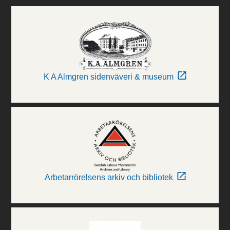
K A Almgren sidenväveri & museum
Arbetarrörelsens arkiv och bibliotek