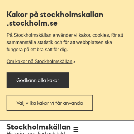
Kakor på stockholmskallan
.stockholm.se
På Stockholmskällan använder vi kakor, cookies, för att
sammanställa statistik och för att webbplatsen ska
fungera på ett bra sätt för dig.
Om kakor på Stockholmskällan
Godkänn alla kakor
Välj vilka kakor vi får använda
Till
Till
Stockholmskällan
navigationen
huvudinnehållet
Historia i ord, ljud och bild