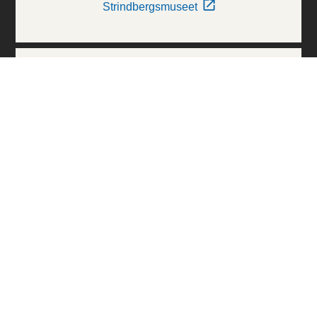
Strindbergsmuseet
Thielska Galleriet
Världskulturmuseerna