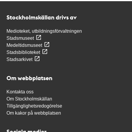
Kontakt
Stockholmskällan
Stockholmskällan drivs av
Medioteket, utbildningsförvaltningen
Stadsmuseet
Medeltidsmuseet
Stadsbiblioteket
Stadsarkivet
Om webbplatsen
Kontakta oss
Om Stockholmskällan
Tillgänglighetsredogörelse
Om kakor på webbplatsen
Sociala medier