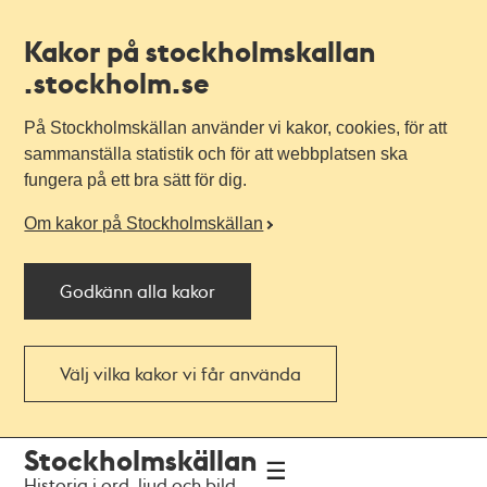
Kakor på stockholmskallan
.stockholm.se
På Stockholmskällan använder vi kakor, cookies, för att
sammanställa statistik och för att webbplatsen ska
fungera på ett bra sätt för dig.
Om kakor på Stockholmskällan
Godkänn alla kakor
Välj vilka kakor vi får använda
Till
Till
Stockholmskällan
navigationen
huvudinnehållet
Historia i ord, ljud och bild