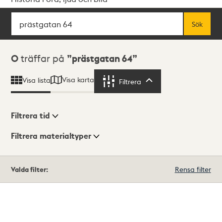
Sök
Fritextsök
Sök
Sökresultat
0
träffar på
prästgatan 64
Visa karta
Visa lista
Filtrera
Filtrera
Filtrera tid
Filtrera materialtyper
Visningsläge
Totalt
Valda filter:
Rensa filter
0
träffar
Lista
Karta