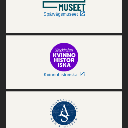
Spårvägsmuseet
Kvinnohistoriska