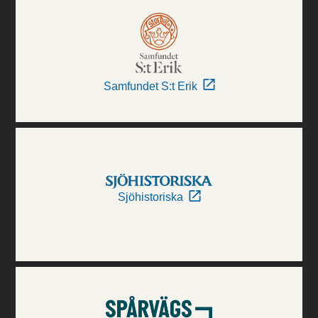
Samfundet S:t Erik
Sjöhistoriska