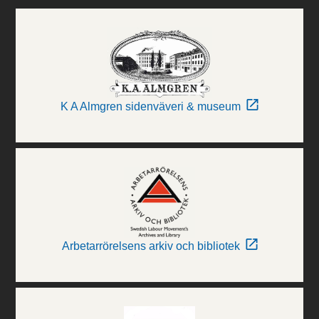
K A Almgren sidenväveri & museum
Arbetarrörelsens arkiv och bibliotek