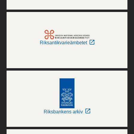
Riksantikvarieämbetet
Riksbankens arkiv