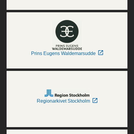
Prins Eugens Waldemarsudde
Regionarkivet Stockholm