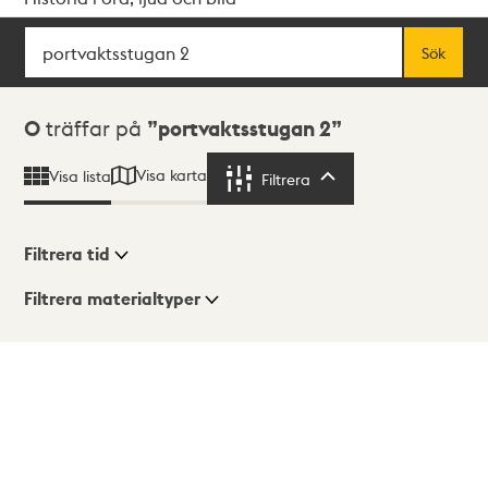
Sök
Fritextsök
Sök
Sökresultat
0
träffar på
portvaktsstugan 2
Visa karta
Visa lista
Filtrera
Filtrera
Filtrera tid
Filtrera materialtyper
Visningsläge
Totalt
0
träffar
Lista
Karta