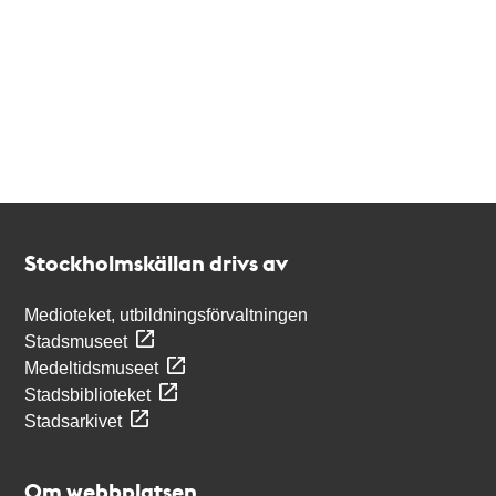
Kontakt
Stockholmskällan
Stockholmskällan drivs av
Medioteket, utbildningsförvaltningen
Stadsmuseet
Medeltidsmuseet
Stadsbiblioteket
Stadsarkivet
Om webbplatsen