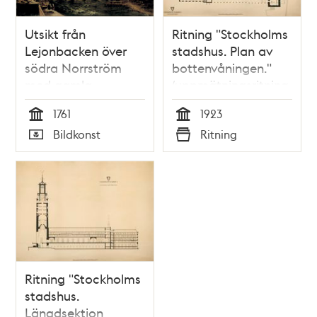
Utsikt från
Ritning "Stockholms
Lejonbacken över
stadshus. Plan av
södra Norrström
bottenvåningen."
med gamla
(uppmätningsritning
Norrbro, Kungl.
1923)
1761
1923
Myntet och Kungl.
Tid
Tid
Bildkonst
Ritning
Stallet
Typ
Typ
Ritning "Stockholms
stadshus.
Längdsektion