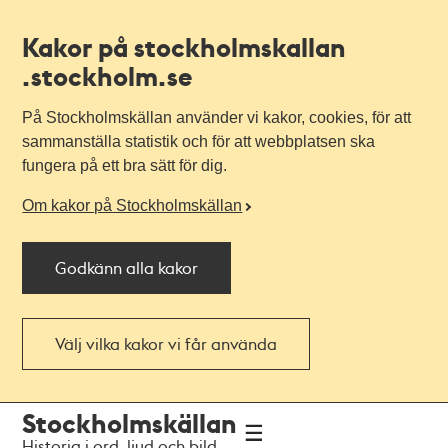
Kakor på stockholmskallan
.stockholm.se
På Stockholmskällan använder vi kakor, cookies, för att
sammanställa statistik och för att webbplatsen ska
fungera på ett bra sätt för dig.
Om kakor på Stockholmskällan
Godkänn alla kakor
Välj vilka kakor vi får använda
Till
Till
Stockholmskällan
navigationen
huvudinnehållet
Historia i ord, ljud och bild