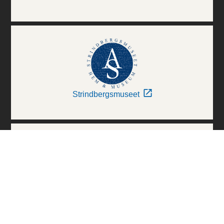
Strindbergsmuseet
Thielska Galleriet