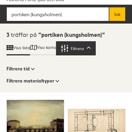
Sök
Fritextsök
Sök
Sökresultat
3
träffar på
portiken (kungsholmen)
Visa karta
Visa lista
Filtrera
Filtrera
Filtrera tid
Filtrera materialtyper
Visningsläge
Totalt
3
träffar
Lista
Karta