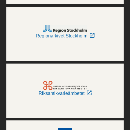
Regionarkivet Stockholm
Riksantikvarieämbetet