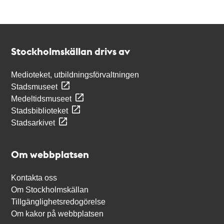
Kontakt
Stockholmskällan
Stockholmskällan drivs av
Medioteket, utbildningsförvaltningen
Stadsmuseet
Medeltidsmuseet
Stadsbiblioteket
Stadsarkivet
Om webbplatsen
Kontakta oss
Om Stockholmskällan
Tillgänglighetsredogörelse
Om kakor på webbplatsen