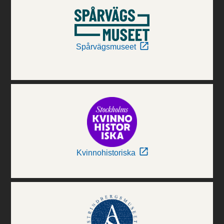
Spårvägsmuseet
Kvinnohistoriska