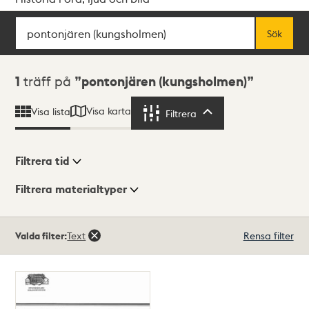
Sök
Fritextsök
Sök
Sökresultat
1
träff på
pontonjären (kungsholmen)
Visa karta
Visa lista
Filtrera
Filtrera
Filtrera tid
Filtrera materialtyper
Visningsläge
Totalt
Valda filter:
Text
Rensa filter
1
träffar
Lista
Karta