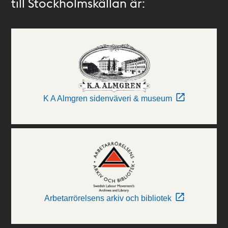
till Stockholmskällan är:
K A Almgren sidenväveri & museum
Arbetarrörelsens arkiv och bibliotek