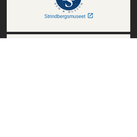
Strindbergsmuseet
Thielska Galleriet
Världskulturmuseerna