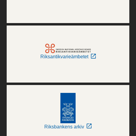
Riksantikvarieämbetet
Riksbankens arkiv