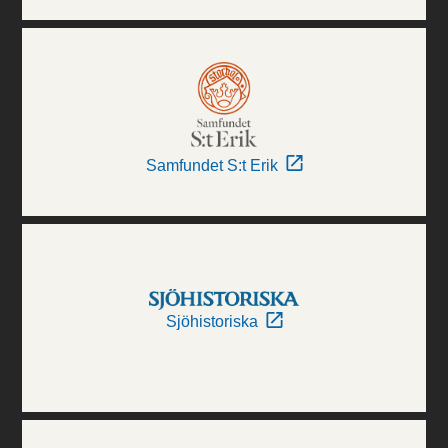
Samfundet S:t Erik
Sjöhistoriska