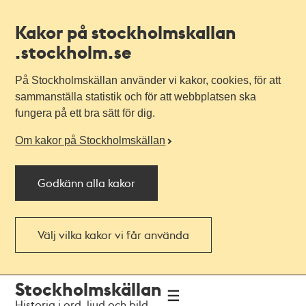
Kakor på stockholmskallan
.stockholm.se
På Stockholmskällan använder vi kakor, cookies, för att
sammanställa statistik och för att webbplatsen ska
fungera på ett bra sätt för dig.
Om kakor på Stockholmskällan
Godkänn alla kakor
Välj vilka kakor vi får använda
Till
Till
Stockholmskällan
navigationen
huvudinnehållet
Historia i ord, ljud och bild