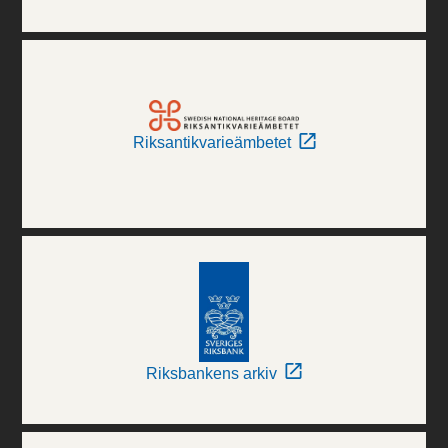
Riksantikvarieämbetet
Riksbankens arkiv