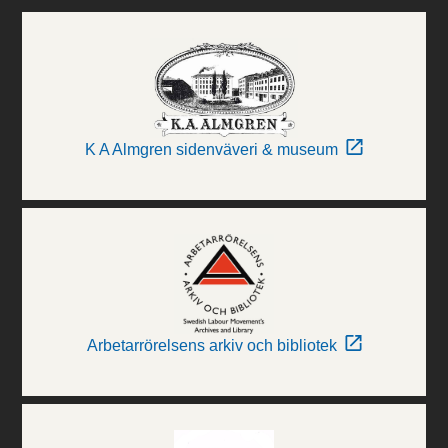
K A Almgren sidenväveri & museum
Arbetarrörelsens arkiv och bibliotek