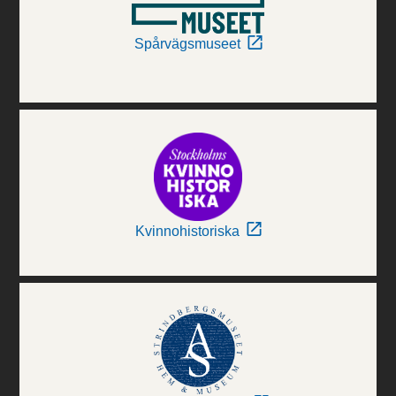
Spårvägsmuseet
Kvinnohistoriska