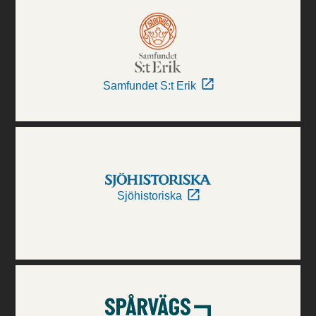
Samfundet S:t Erik
Sjöhistoriska