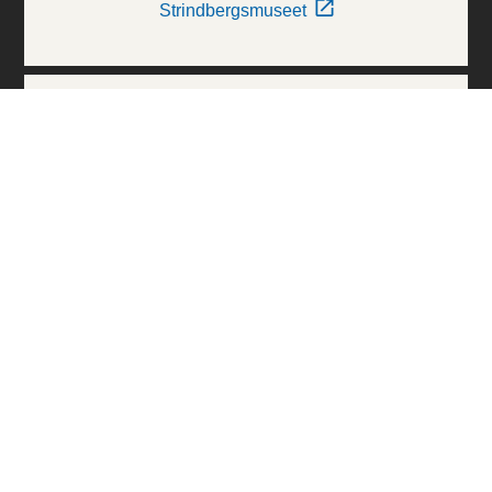
Strindbergsmuseet
Thielska Galleriet
Världskulturmuseerna