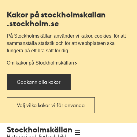
Kakor på stockholmskallan
.stockholm.se
På Stockholmskällan använder vi kakor, cookies, för att
sammanställa statistik och för att webbplatsen ska
fungera på ett bra sätt för dig.
Om kakor på Stockholmskällan
Godkänn alla kakor
Välj vilka kakor vi får använda
Till
Till
Stockholmskällan
navigationen
huvudinnehållet
Historia i ord, ljud och bild