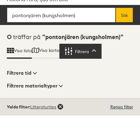
Sök
Fritextsök
Sök
Sökresultat
0
träffar på
pontonjären (kungsholmen)
Visa karta
Visa lista
Filtrera
Filtrera
Filtrera tid
Filtrera materialtyper
Visningsläge
Totalt
Valda filter:
Litteraturtips
Rensa filter
0
träffar
Lista
Karta