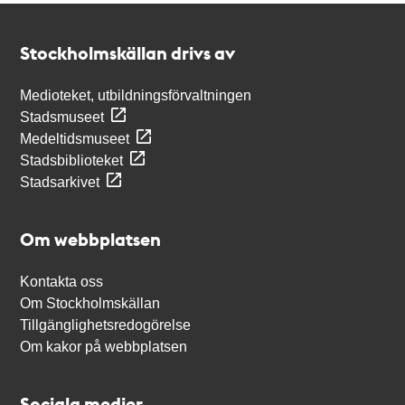
Kontakt
Stockholmskällan
Stockholmskällan drivs av
Medioteket, utbildningsförvaltningen
Stadsmuseet
Medeltidsmuseet
Stadsbiblioteket
Stadsarkivet
Om webbplatsen
Kontakta oss
Om Stockholmskällan
Tillgänglighetsredogörelse
Om kakor på webbplatsen
Sociala medier