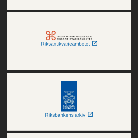
Riksantikvarieämbetet
Riksbankens arkiv