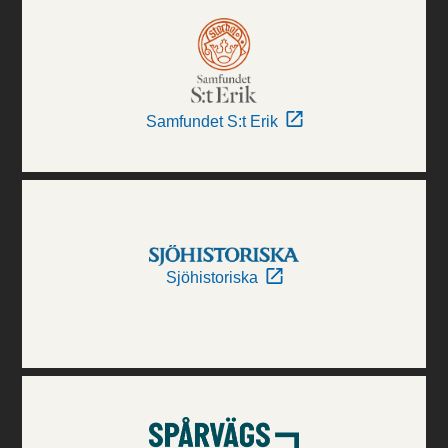
Samfundet S:t Erik
Sjöhistoriska