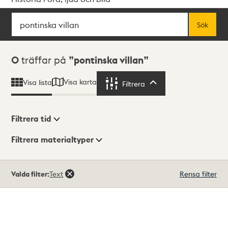
Sök
Fritextsök
Sök
Sökresultat
0
träffar på
pontinska villan
Visa karta
Visa lista
Filtrera
Filtrera
Filtrera tid
Filtrera materialtyper
Visningsläge
Totalt
Valda filter:
Text
Rensa filter
0
träffar
Lista
Karta