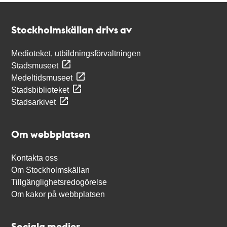
Kontakt
Stockholmskällan
Stockholmskällan drivs av
Medioteket, utbildningsförvaltningen
Stadsmuseet
Medeltidsmuseet
Stadsbiblioteket
Stadsarkivet
Om webbplatsen
Kontakta oss
Om Stockholmskällan
Tillgänglighetsredogörelse
Om kakor på webbplatsen
Sociala medier