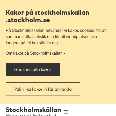
Kakor på stockholmskallan
.stockholm.se
På Stockholmskällan använder vi kakor, cookies, för att
sammanställa statistik och för att webbplatsen ska
fungera på ett bra sätt för dig.
Om kakor på Stockholmskällan
Godkänn alla kakor
Välj vilka kakor vi får använda
Till
Till
Stockholmskällan
navigationen
huvudinnehållet
Historia i ord, ljud och bild