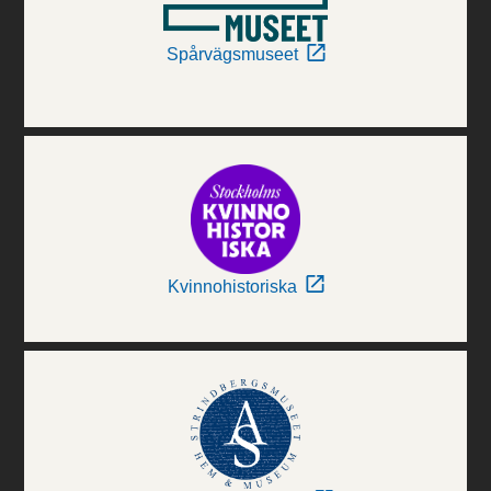
Spårvägsmuseet
Kvinnohistoriska