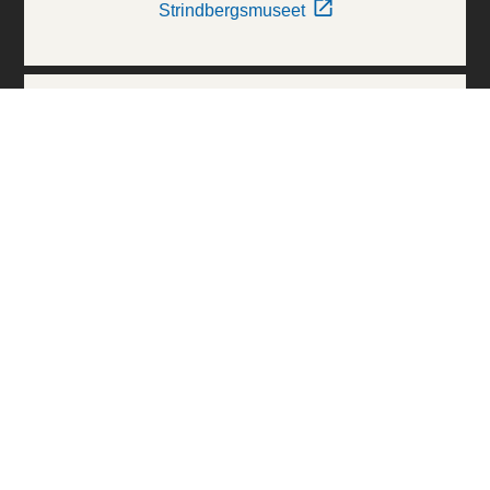
Strindbergsmuseet
Thielska Galleriet
Världskulturmuseerna