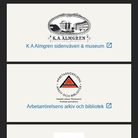
K A Almgren sidenväveri & museum
Arbetarrörelsens arkiv och bibliotek