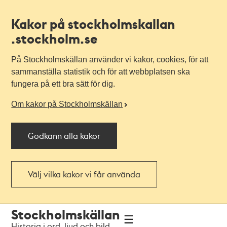
Kakor på stockholmskallan
.stockholm.se
På Stockholmskällan använder vi kakor, cookies, för att
sammanställa statistik och för att webbplatsen ska
fungera på ett bra sätt för dig.
Om kakor på Stockholmskällan
Godkänn alla kakor
Välj vilka kakor vi får använda
Till
Till
Stockholmskällan
navigationen
huvudinnehållet
Historia i ord, ljud och bild