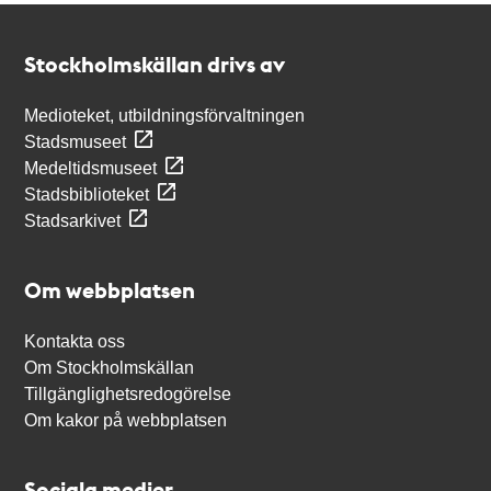
Kontakt
Stockholmskällan
Stockholmskällan drivs av
Medioteket, utbildningsförvaltningen
Stadsmuseet
Medeltidsmuseet
Stadsbiblioteket
Stadsarkivet
Om webbplatsen
Kontakta oss
Om Stockholmskällan
Tillgänglighetsredogörelse
Om kakor på webbplatsen
Sociala medier