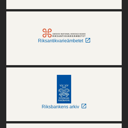
Riksantikvarieämbetet
Riksbankens arkiv