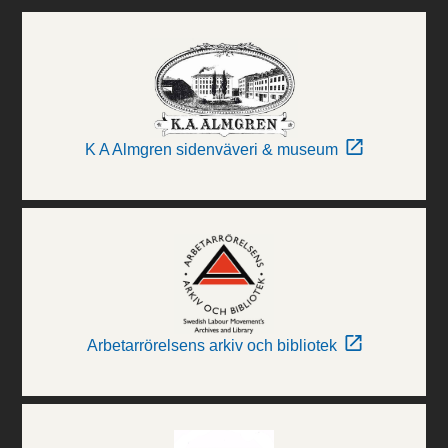
K A Almgren sidenväveri & museum
Arbetarrörelsens arkiv och bibliotek