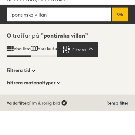
Sök
Fritextsök
Sök
Sökresultat
0
träffar på
pontinska villan
Visa karta
Visa lista
Filtrera
Filtrera
Filtrera tid
Filtrera materialtyper
Visningsläge
Totalt
Valda filter:
Film & rörlig bild
Rensa filter
0
träffar
Lista
Karta