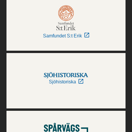
Samfundet S:t Erik
Sjöhistoriska