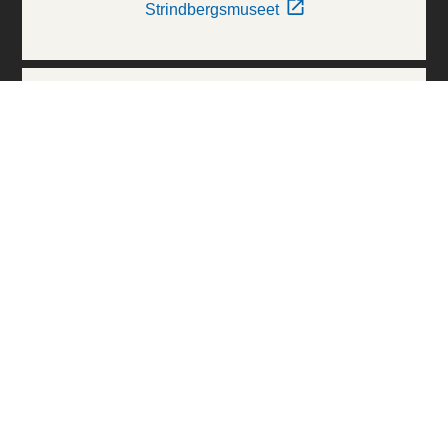
Strindbergsmuseet
Thielska Galleriet
Världskulturmuseerna