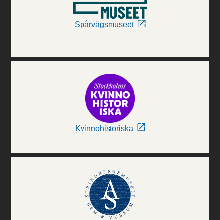
Spårvägsmuseet
Kvinnohistoriska