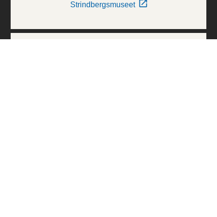
Strindbergsmuseet
Thielska Galleriet
Världskulturmuseerna