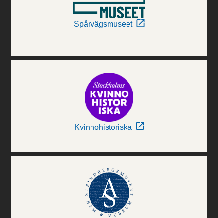
Spårvägsmuseet
Kvinnohistoriska