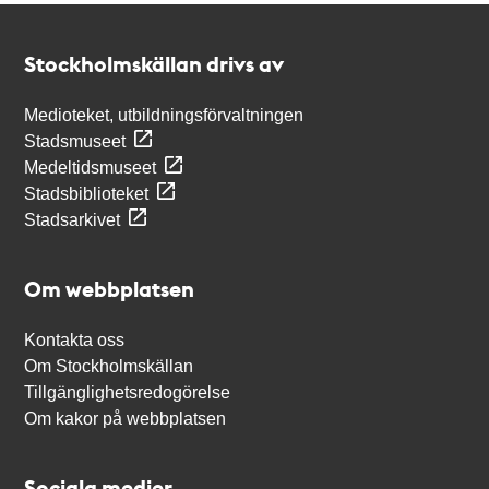
Kontakt
Stockholmskällan
Stockholmskällan drivs av
Medioteket, utbildningsförvaltningen
Stadsmuseet
Medeltidsmuseet
Stadsbiblioteket
Stadsarkivet
Om webbplatsen
Kontakta oss
Om Stockholmskällan
Tillgänglighetsredogörelse
Om kakor på webbplatsen
Sociala medier