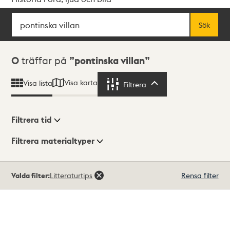
Sök
Fritextsök
Sök
Sökresultat
0
träffar på
pontinska villan
Visa karta
Visa lista
Filtrera
Filtrera
Filtrera tid
Filtrera materialtyper
Visningsläge
Totalt
Valda filter:
Litteraturtips
Rensa filter
0
träffar
Lista
Karta