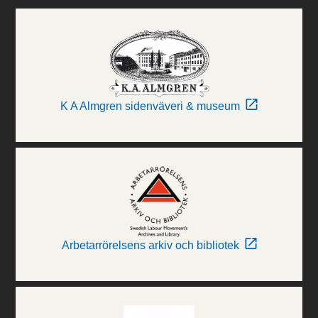
K A Almgren sidenväveri & museum
Arbetarrörelsens arkiv och bibliotek