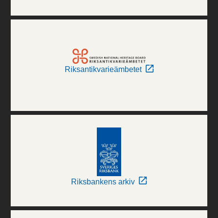
Riksantikvarieämbetet
Riksbankens arkiv