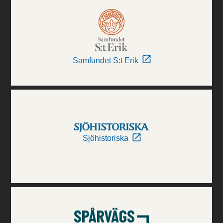
Samfundet S:t Erik
Sjöhistoriska