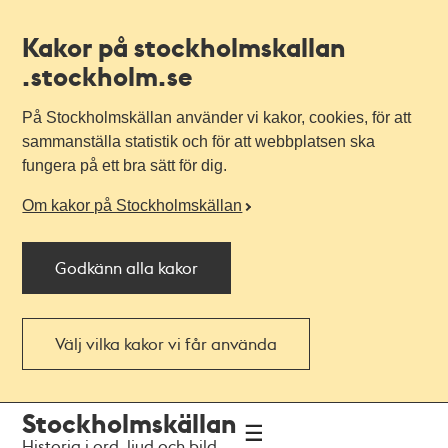
Kakor på stockholmskallan
.stockholm.se
På Stockholmskällan använder vi kakor, cookies, för att
sammanställa statistik och för att webbplatsen ska
fungera på ett bra sätt för dig.
Om kakor på Stockholmskällan
Godkänn alla kakor
Välj vilka kakor vi får använda
Till
Till
Stockholmskällan
navigationen
huvudinnehållet
Historia i ord, ljud och bild