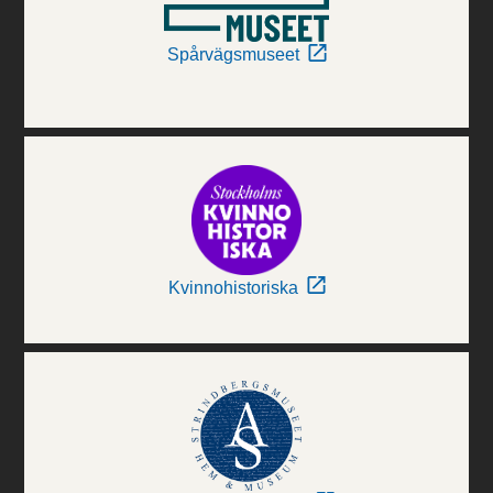
Spårvägsmuseet
Kvinnohistoriska