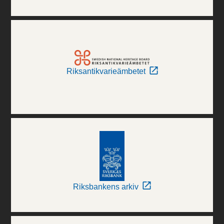
Riksantikvarieämbetet
Riksbankens arkiv