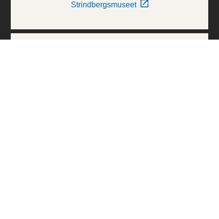
Strindbergsmuseet
Thielska Galleriet
Världskulturmuseerna