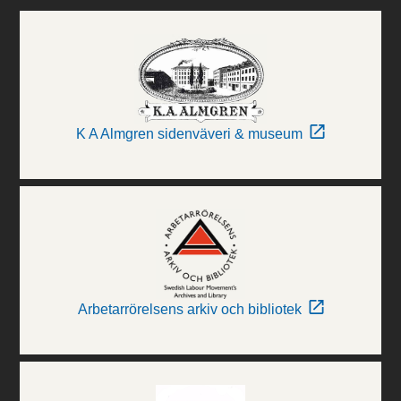
K A Almgren sidenväveri & museum
Arbetarrörelsens arkiv och bibliotek