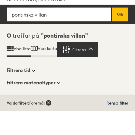
Sök
Fritextsök
Sök
Sökresultat
0
träffar på
pontinska villan
Visa karta
Visa lista
Filtrera
Filtrera
Filtrera tid
Filtrera materialtyper
Visningsläge
Totalt
Valda filter:
Föremål
Rensa filter
0
träffar
Lista
Karta