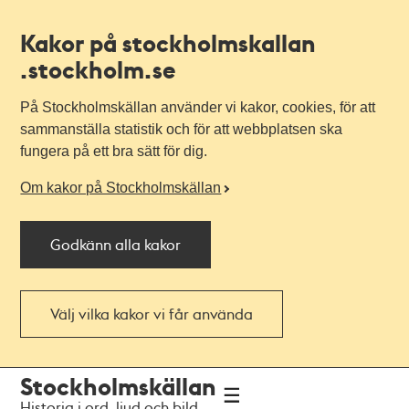
Kakor på stockholmskallan
.stockholm.se
På Stockholmskällan använder vi kakor, cookies, för att
sammanställa statistik och för att webbplatsen ska
fungera på ett bra sätt för dig.
Om kakor på Stockholmskällan
Godkänn alla kakor
Välj vilka kakor vi får använda
Till
Till
Stockholmskällan
navigationen
huvudinnehållet
Historia i ord, ljud och bild