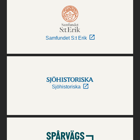
Samfundet S:t Erik
Sjöhistoriska