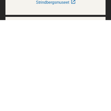
Strindbergsmuseet
Thielska Galleriet
Världskulturmuseerna