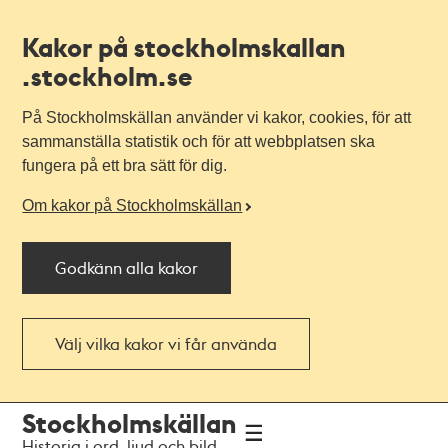
Kakor på stockholmskallan
.stockholm.se
På Stockholmskällan använder vi kakor, cookies, för att
sammanställa statistik och för att webbplatsen ska
fungera på ett bra sätt för dig.
Om kakor på Stockholmskällan
Godkänn alla kakor
Välj vilka kakor vi får använda
Till
Till
Stockholmskällan
navigationen
huvudinnehållet
Historia i ord, ljud och bild