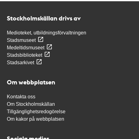
Kontakt
Stockholmskällan
Stockholmskällan drivs av
Medioteket, utbildningsförvaltningen
Stadsmuseet
Medeltidsmuseet
Stadsbiblioteket
Stadsarkivet
Om webbplatsen
Kontakta oss
Om Stockholmskällan
Tillgänglighetsredogörelse
Om kakor på webbplatsen
Sociala medier