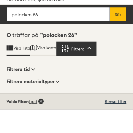
Sök
Fritextsök
Sök
Sökresultat
0
träffar på
polacken 26
Visa karta
Visa lista
Filtrera
Filtrera
Filtrera tid
Filtrera materialtyper
Visningsläge
Totalt
Valda filter:
Ljud
Rensa filter
0
träffar
Lista
Karta