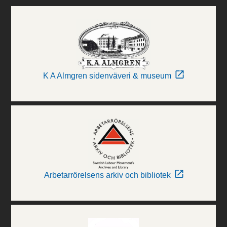
K A Almgren sidenväveri & museum
Arbetarrörelsens arkiv och bibliotek