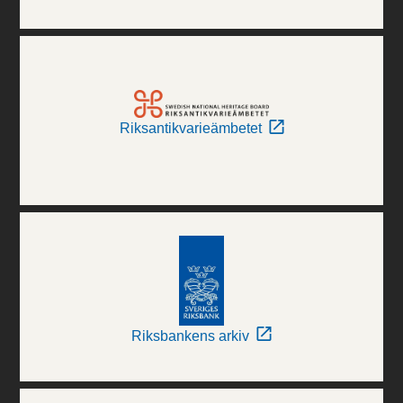
Riksantikvarieämbetet
Riksbankens arkiv