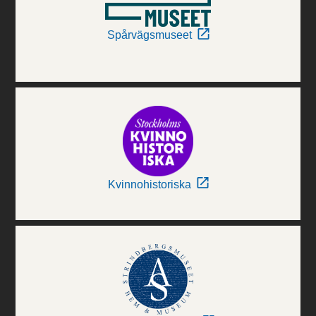
Spårvägsmuseet
Kvinnohistoriska