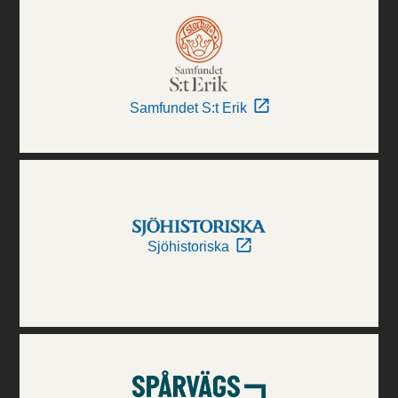
Samfundet S:t Erik
Sjöhistoriska