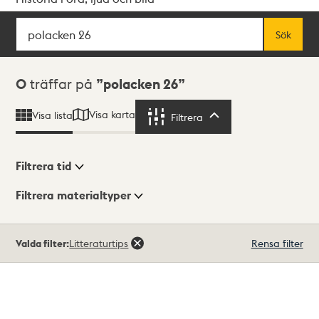
Sök
Fritextsök
Sök
Sökresultat
0
träffar på
polacken 26
Visa karta
Visa lista
Filtrera
Filtrera
Filtrera tid
Filtrera materialtyper
Visningsläge
Totalt
Valda filter:
Litteraturtips
Rensa filter
0
träffar
Lista
Karta