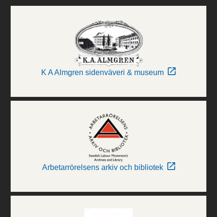
K A Almgren sidenväveri & museum
Arbetarrörelsens arkiv och bibliotek