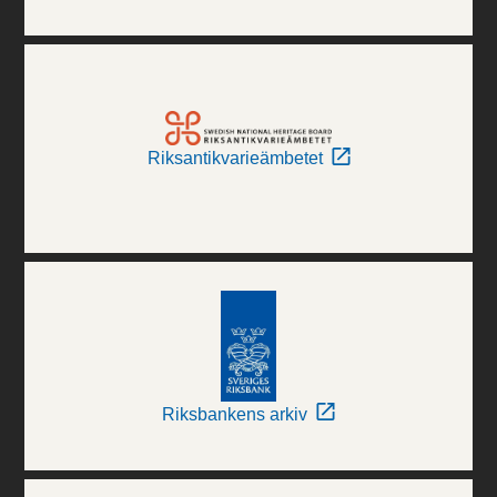
Riksantikvarieämbetet
Riksbankens arkiv