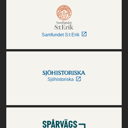
Samfundet S:t Erik
Sjöhistoriska