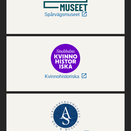
Spårvägsmuseet
Kvinnohistoriska