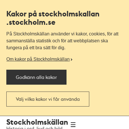
Kakor på stockholmskallan
.stockholm.se
På Stockholmskällan använder vi kakor, cookies, för att
sammanställa statistik och för att webbplatsen ska
fungera på ett bra sätt för dig.
Om kakor på Stockholmskällan
Godkänn alla kakor
Välj vilka kakor vi får använda
Till
Till
Stockholmskällan
navigationen
huvudinnehållet
Historia i ord, ljud och bild