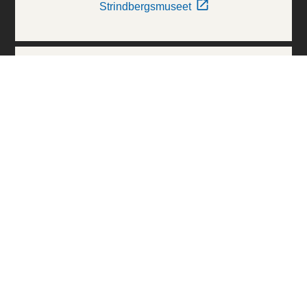
Strindbergsmuseet
Thielska Galleriet
Världskulturmuseerna