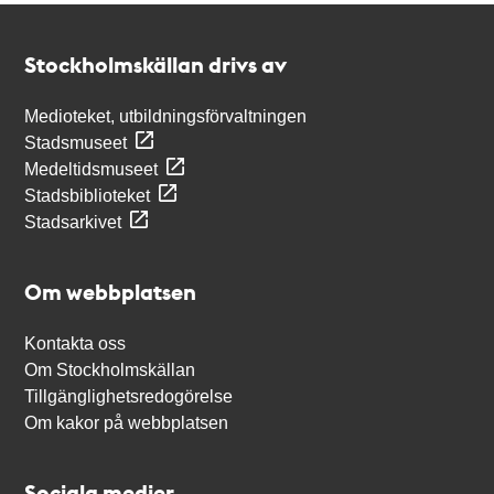
Kontakt
Stockholmskällan
Stockholmskällan drivs av
Medioteket, utbildningsförvaltningen
Stadsmuseet
Medeltidsmuseet
Stadsbiblioteket
Stadsarkivet
Om webbplatsen
Kontakta oss
Om Stockholmskällan
Tillgänglighetsredogörelse
Om kakor på webbplatsen
Sociala medier