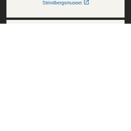
Strindbergsmuseet
Thielska Galleriet
Världskulturmuseerna