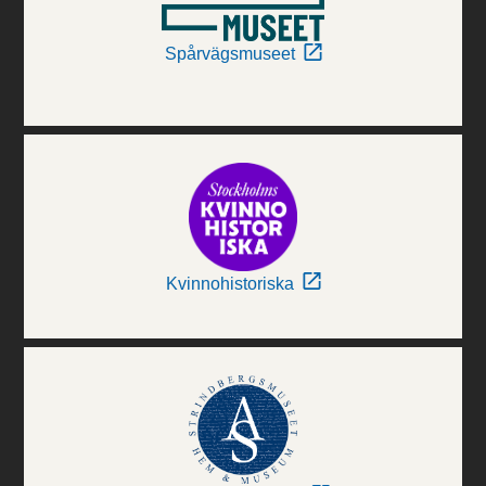
Spårvägsmuseet
Kvinnohistoriska