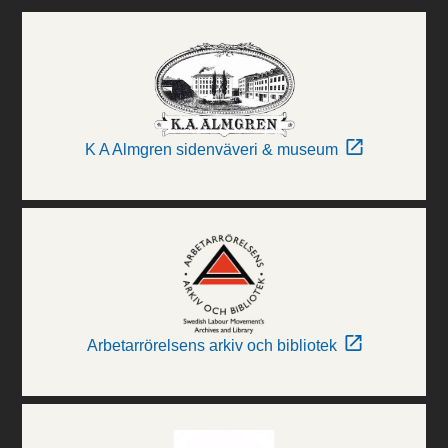
K A Almgren sidenväveri & museum
Arbetarrörelsens arkiv och bibliotek