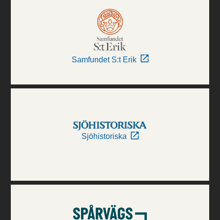
Samfundet S:t Erik
Sjöhistoriska