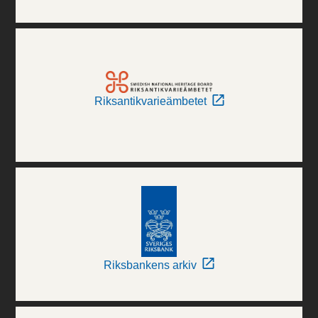
Riksantikvarieämbetet
Riksbankens arkiv