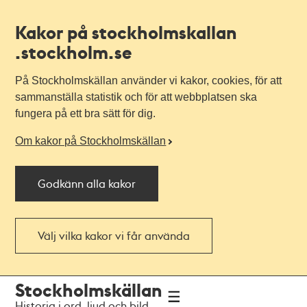
Kakor på stockholmskallan
.stockholm.se
På Stockholmskällan använder vi kakor, cookies, för att
sammanställa statistik och för att webbplatsen ska
fungera på ett bra sätt för dig.
Om kakor på Stockholmskällan
Godkänn alla kakor
Välj vilka kakor vi får använda
Till
Till
Stockholmskällan
navigationen
huvudinnehållet
Historia i ord, ljud och bild