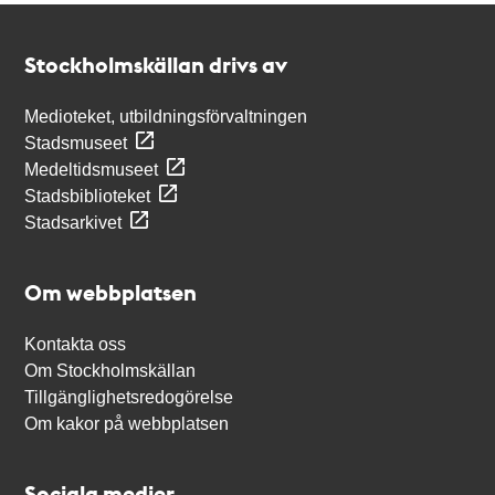
Kontakt
Stockholmskällan
Stockholmskällan drivs av
Medioteket, utbildningsförvaltningen
Stadsmuseet
Medeltidsmuseet
Stadsbiblioteket
Stadsarkivet
Om webbplatsen
Kontakta oss
Om Stockholmskällan
Tillgänglighetsredogörelse
Om kakor på webbplatsen
Sociala medier