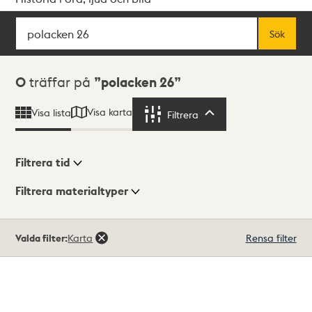
Sök
Fritextsök
Sök
Sökresultat
0
träffar på
polacken 26
Visa karta
Visa lista
Filtrera
Filtrera
Filtrera tid
Filtrera materialtyper
Visningsläge
Totalt
Valda filter:
Karta
Rensa filter
0
träffar
Lista
Karta