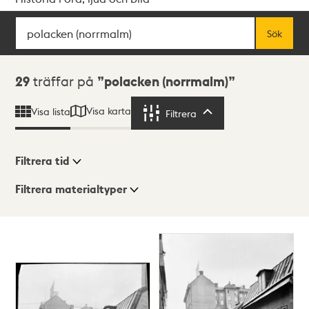
Sök
Fritextsök
Sök
Sökresultat
29
träffar på
polacken (norrmalm)
Visa karta
Visa lista
Filtrera
Filtrera
Filtrera tid
Filtrera materialtyper
Visningsläge
Totalt
29
träffar
Lista
Karta