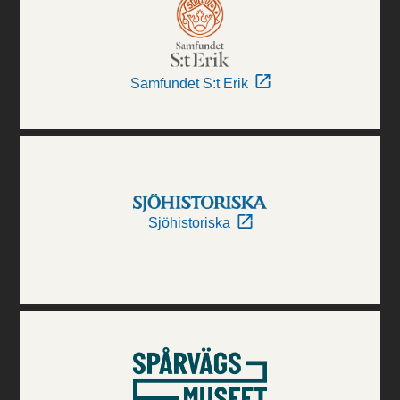
Samfundet S:t Erik
Sjöhistoriska