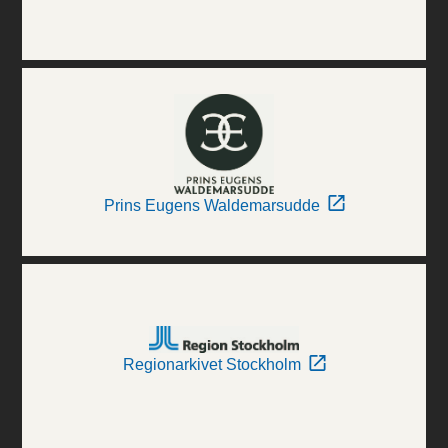
Prins Eugens Waldemarsudde
Regionarkivet Stockholm