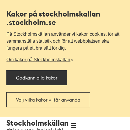
Kakor på stockholmskallan
.stockholm.se
På Stockholmskällan använder vi kakor, cookies, för att
sammanställa statistik och för att webbplatsen ska
fungera på ett bra sätt för dig.
Om kakor på Stockholmskällan
Godkänn alla kakor
Välj vilka kakor vi får använda
Till
Till
Stockholmskällan
navigationen
huvudinnehållet
Historia i ord, ljud och bild