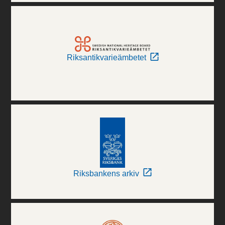
Riksantikvarieämbetet
Riksbankens arkiv