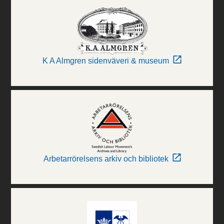
K A Almgren sidenväveri & museum
Arbetarrörelsens arkiv och bibliotek