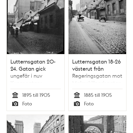
Lutternsgatan 20-
Lutternsgatan 18-26
24. Gatan gick
västerut från
ungefär i nuv
Regeringsgatan mot
Kungsgatans
Malmskillnadsgatan.
sträckning mellan
Vid brandgaveln
1895 till 1905
1885 till 1905
Stureplan och
ligger nu Norra
Tid
Tid
Foto
Foto
Malmskillnadsgatan
Kungstornet.
Typ
Typ
Lutternsgatan
urschaktades 1905-
1911 och fick namnet
Kungsgatan