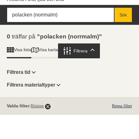
Sök
Fritextsök
Sök
Sökresultat
0
träffar på
polacken (norrmalm)
Visa karta
Visa lista
Filtrera
Filtrera
Filtrera tid
Filtrera materialtyper
Visningsläge
Totalt
Valda filter:
Ritning
Rensa filter
0
träffar
Lista
Karta