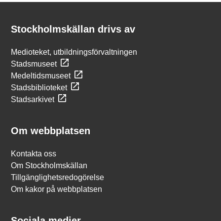
Kontakt
Stockholmskällan
Stockholmskällan drivs av
Medioteket, utbildningsförvaltningen
Stadsmuseet
Medeltidsmuseet
Stadsbiblioteket
Stadsarkivet
Om webbplatsen
Kontakta oss
Om Stockholmskällan
Tillgänglighetsredogörelse
Om kakor på webbplatsen
Sociala medier