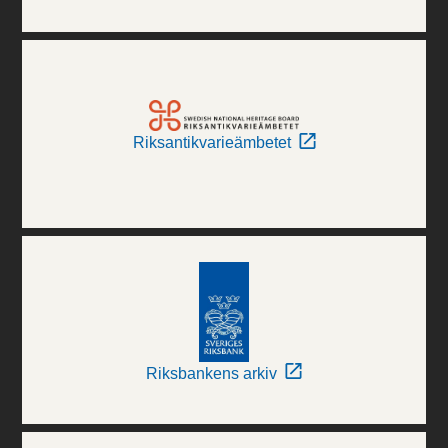
Riksantikvarieämbetet
Riksbankens arkiv