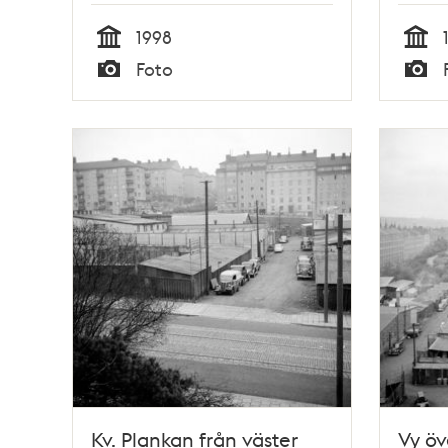
1998
Tid
Tid
Foto
Typ
Typ
Kv. Plankan från väster
Vy öv