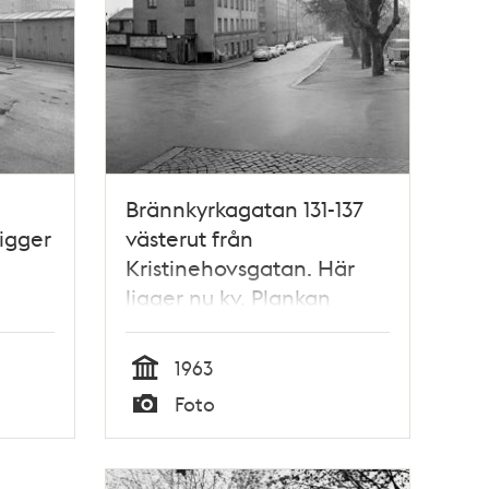
Brännkyrkagatan 131-137
ligger
västerut från
Kristinehovsgatan. Här
ligger nu kv. Plankan
1963
Tid
Foto
Typ