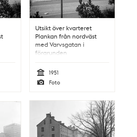
Utsikt över kvarteret
t
Plankan från nordväst
med Varvsgatan i
förgrunden
1951
Tid
Foto
Typ