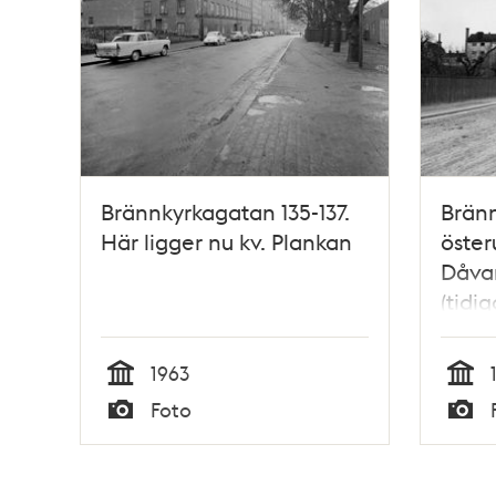
Brännkyrkagatan 135-137.
Bränn
Här ligger nu kv. Plankan
öster
Dåvar
(tidi
och k
kv. P
1963
Tid
Tid
Foto
Typ
Typ