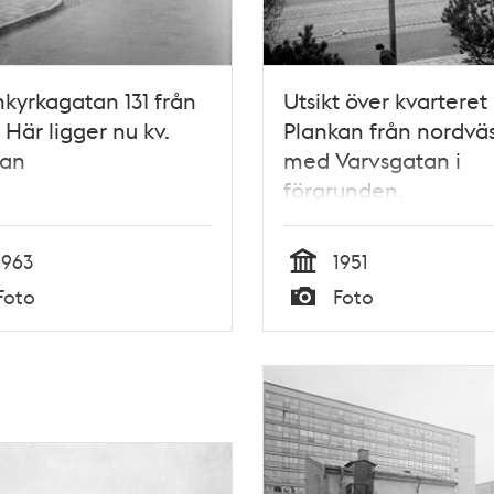
kyrkagatan 131 från
Utsikt över kvarteret
. Här ligger nu kv.
Plankan från nordväs
kan
med Varvsgatan i
förgrunden.
1963
1951
Tid
Foto
Foto
Typ