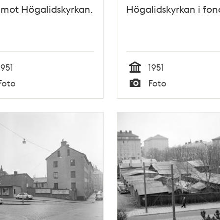
 mot Högalidskyrkan.
Högalidskyrkan i fo
1951
1951
Tid
Foto
Foto
Typ