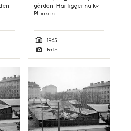
nden
gården. Här ligger nu kv.
Plankan
1963
Tid
Foto
Typ