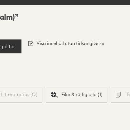
alm)
Visa innehåll utan tidsangivelse
a på tid
Litteraturtips
(
0
)
Film & rörlig bild
(
1
)
T