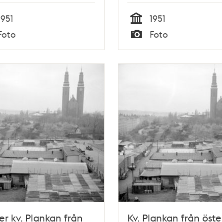
1951
1951
Tid
Foto
Foto
Typ
er kv. Plankan från
Kv. Plankan från öste