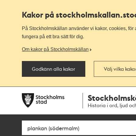
Kakor på stockholmskallan
.st
På Stockholmskällan använder vi kakor, cookies, för a
fungera på ett bra sätt för dig.
Om kakor på Stockholmskällan
Godkänn alla kakor
Välj vilka kak
Till
Till
Stockholmsk
navigationen
huvudinnehållet
Historia i ord, ljud oc
Sök
Fritextsök