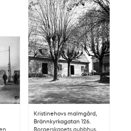
Kristinehovs malmgård,
Brännkyrkagatan 126.
 en
Borgerskapets gubbhus,