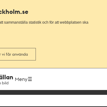
ockholm.se
tt sammanställa statistik och för att webbplatsen ska
or vi får använda
ällan
Meny
h bild