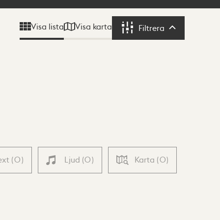
Visa karta
Visa lista
Filtrera
Filtrera
ext
(
0
)
Ljud
(
0
)
Karta
(
0
)