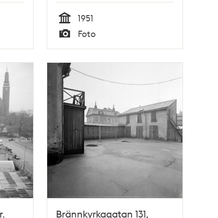
1951
Tid
Foto
Typ
r.
Brännkyrkagatan 131,