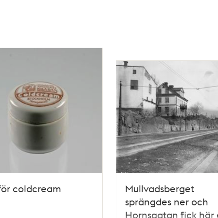
för coldcream
Mullvadsberget
sprängdes ner och
Hornsgatan fick här