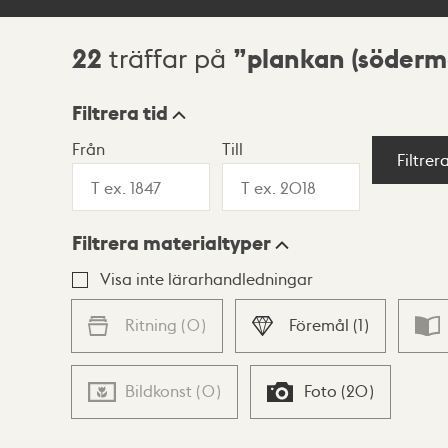
22
plankan (söderm
träffar på
Sökresultat
Filtrera tid
Från
Till
Visningsläge
Filtrer
Filtrera materialtyper
Lista
Karta
Visa inte lärarhandledningar
Ritning
(
0
)
Föremål
(
1
)
Bildkonst
(
0
)
Foto
(
20
)