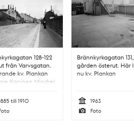
kyrkagatan 128-122
Brännkyrkagatan 131,
ut från Varvsgatan.
gården österut. Här 
ande kv. Plankan
nu kv. Plankan
gare Kaninen Mindre)
v. Låset. Nuvarande
lankan
1885 till 1910
1963
Tid
Foto
Foto
Typ