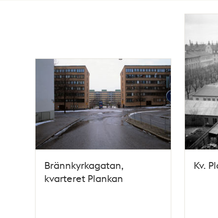
Totalt
22
träffar
Brännkyrkagatan,
Kv. P
kvarteret Plankan