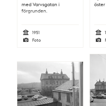
med Varvsgatan i
öster
förgrunden.
1951
Tid
Tid
Foto
Typ
Typ