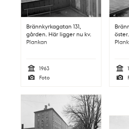
Brännkyrkagatan 131,
Bränn
gården. Här ligger nu kv.
öster
Plankan
Plan
1963
Tid
Tid
Foto
Typ
Typ