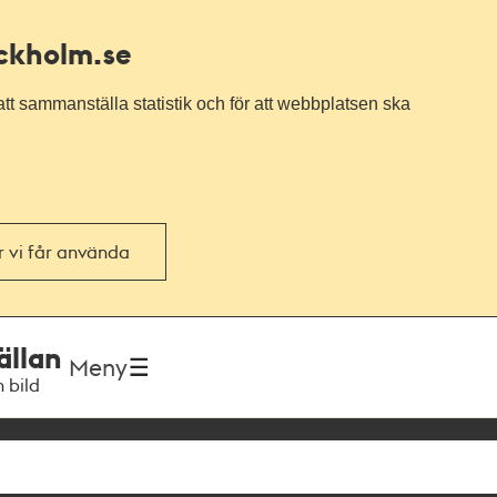
ockholm.se
tt sammanställa statistik och för att webbplatsen ska
or vi får använda
ällan
Meny
h bild