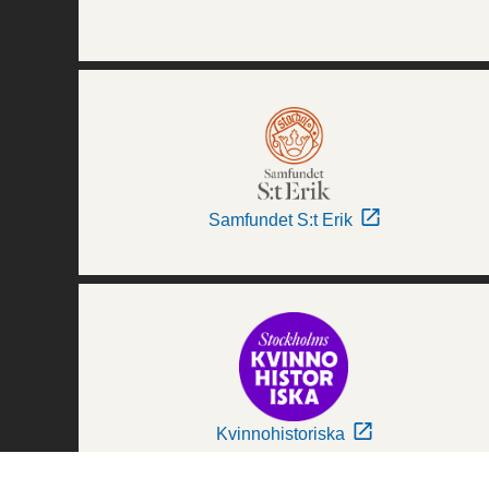
Samfundet S:t Erik
Kvinnohistoriska