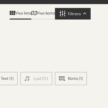
Visa karta
Visa lista
Filtrera
Filtrera
Text
(
1
)
Ljud
(
0
)
Karta
(
1
)