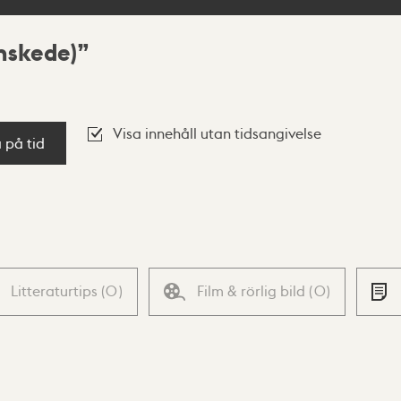
nskede)
Visa innehåll utan tidsangivelse
a på tid
Litteraturtips
(
0
)
Film & rörlig bild
(
0
)