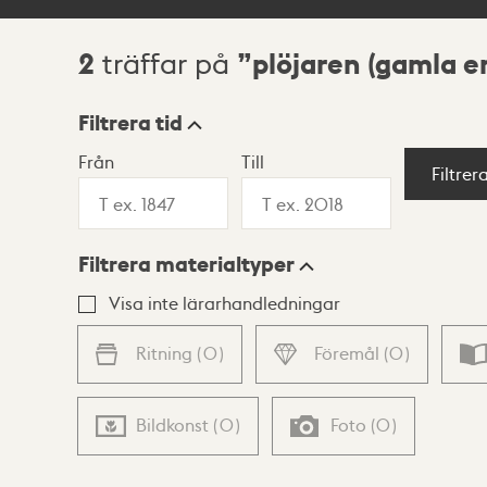
2
plöjaren (gamla e
träffar på
Sökresultat
Filtrera tid
Från
Till
Visningsläge
Filtrer
Filtrera materialtyper
Lista
Karta
Visa inte lärarhandledningar
Ritning
(
0
)
Föremål
(
0
)
Bildkonst
(
0
)
Foto
(
0
)