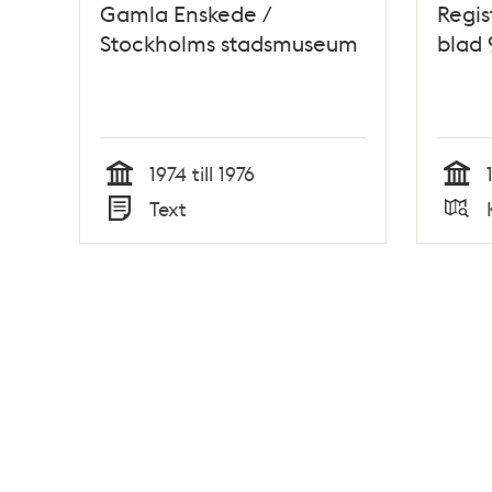
Gamla Enskede /
Regis
Stockholms stadsmuseum
blad 
1974 till 1976
Tid
Tid
Text
Typ
Typ