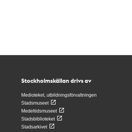
Kontakt
Stockholmskällan
Stockholmskällan drivs av
Medioteket, utbildningsförvaltningen
Stadsmuseet
Medeltidsmuseet
Stadsbiblioteket
Stadsarkivet