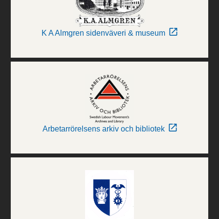
K A Almgren sidenväveri & museum
Arbetarrörelsens arkiv och bibliotek