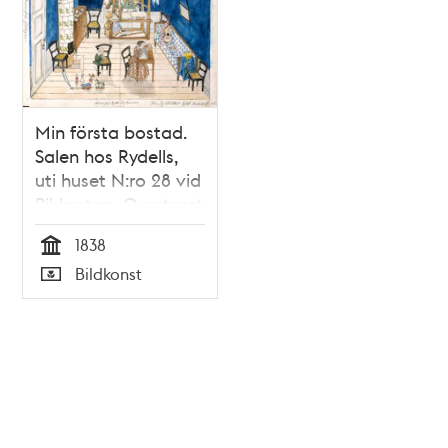
Min första bostad.
Salen hos Rydells,
uti huset N:ro 28 vid
Pihlgatan, Qvarteret
Bäckbrännaren
1838
mindre (nedra
Tid
Bildkonst
botten) (kopia,
Typ
utförd av Annastina
Alkman, f. Rydell)