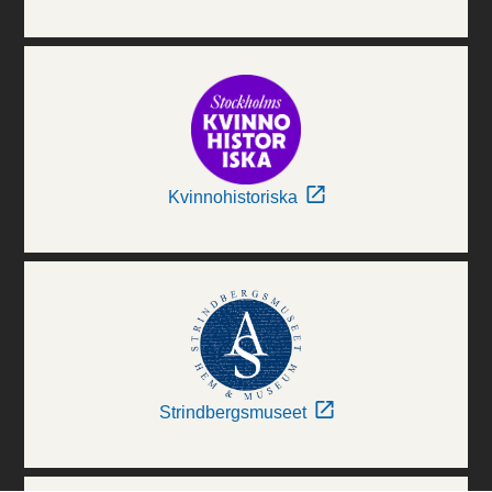
Kvinnohistoriska
Strindbergsmuseet