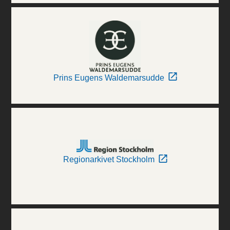
Prins Eugens Waldemarsudde
Regionarkivet Stockholm