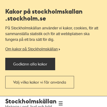
Kakor på stockholmskallan
.stockholm.se
På Stockholmskällan använder vi kakor, cookies, för att
sammanställa statistik och för att webbplatsen ska
fungera på ett bra sätt för dig.
Om kakor på Stockholmskällan
Godkänn alla kakor
Välj vilka kakor vi får använda
Till
Till
Stockholmskällan
navigationen
huvudinnehållet
Historia i ord, ljud och bild