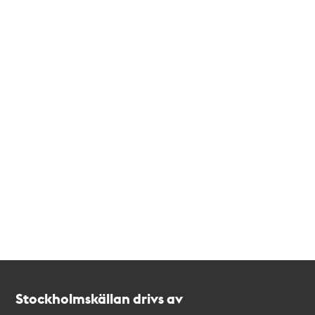
Kontakt
Stockholmskällan
Stockholmskällan drivs av