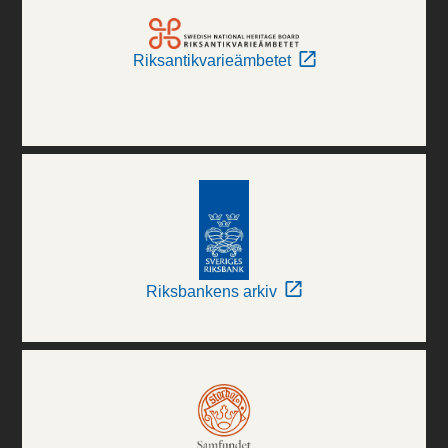
Riksantikvarieämbetet
Riksbankens arkiv