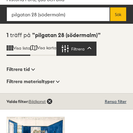
Sök
Fritextsök
Sök
Sökresultat
1
träff på
pilgatan 28 (södermalm)
Visa karta
Visa lista
Filtrera
Filtrera
Filtrera tid
Filtrera materialtyper
Visningsläge
Totalt
Valda filter:
Bildkonst
Rensa filter
1
träffar
Lista
Karta