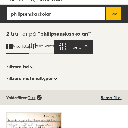
Sök
Fritextsök
Sök
Sökresultat
2
träffar på
philipsenska skolan
Visa karta
Visa lista
Filtrera
Filtrera
Filtrera tid
Filtrera materialtyper
Visningsläge
Totalt
Valda filter:
Text
Rensa filter
2
träffar
Lista
Karta