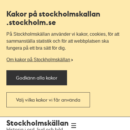
Kakor på stockholmskallan
.stockholm.se
På Stockholmskällan använder vi kakor, cookies, för att
sammanställa statistik och för att webbplatsen ska
fungera på ett bra sätt för dig.
Om kakor på Stockholmskällan
Godkänn alla kakor
Välj vilka kakor vi får använda
Till
Till
Stockholmskällan
navigationen
huvudinnehållet
Historia i ord, ljud och bild