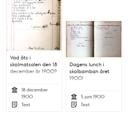
Vad åts i
skolmatsalen den 18
Dagens lunch i
december år 1900?
skolbamban året
1900!
18 december
Tid
1900
5 juni 1900
Tid
Text
Text
Typ
Typ