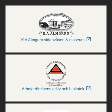
K A Almgren sidenväveri & museum
Arbetarrörelsens arkiv och bibliotek