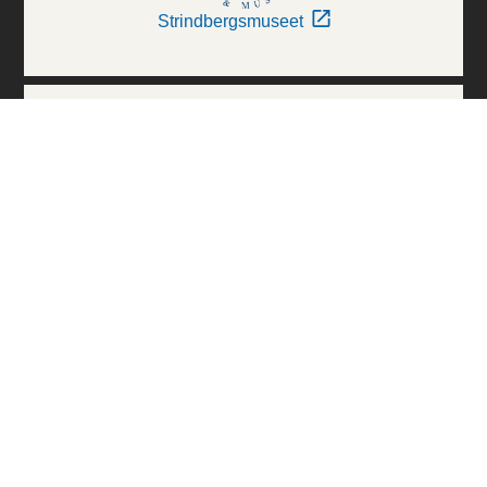
Strindbergsmuseet
Thielska Galleriet
Världskulturmuseerna