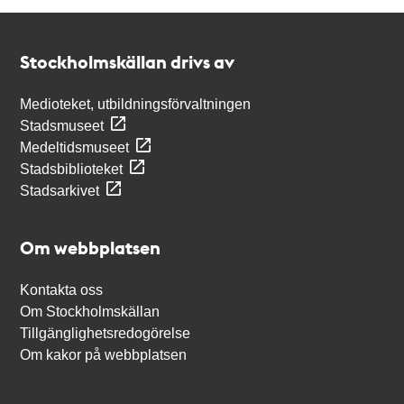
Kontakt
Stockholmskällan
Stockholmskällan drivs av
Medioteket, utbildningsförvaltningen
Stadsmuseet
Medeltidsmuseet
Stadsbiblioteket
Stadsarkivet
Om webbplatsen
Kontakta oss
Om Stockholmskällan
Tillgänglighetsredogörelse
Om kakor på webbplatsen