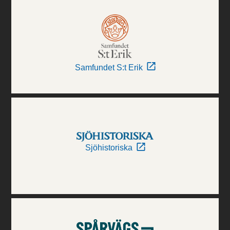
Samfundet S:t Erik
Sjöhistoriska