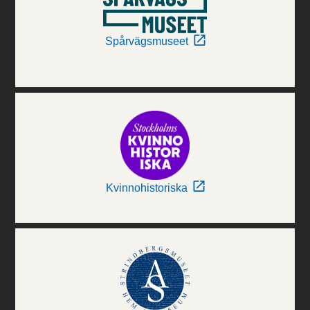
Spårvägsmuseet
Kvinnohistoriska