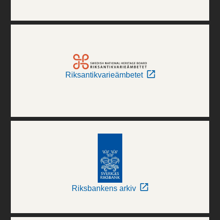
Riksantikvarieämbetet
Riksbankens arkiv