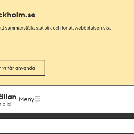
ockholm.se
tt sammanställa statistik och för att webbplatsen ska
or vi får använda
ällan
Meny
h bild