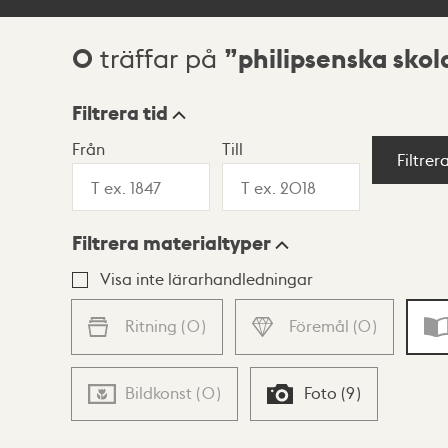
0
philipsenska skol
träffar på
Sökresultat
Filtrera tid
Från
Till
Visningsläge
Filtrer
Filtrera materialtyper
Lista
Karta
Visa inte lärarhandledningar
Ritning
(
0
)
Föremål
(
0
)
Bildkonst
(
0
)
Foto
(
9
)