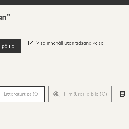
an
Visa innehåll utan tidsangivelse
a på tid
Litteraturtips
(
0
)
Film & rörlig bild
(
0
)