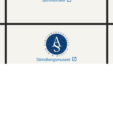
Sjöhistoriska
Strindbergsmuseet