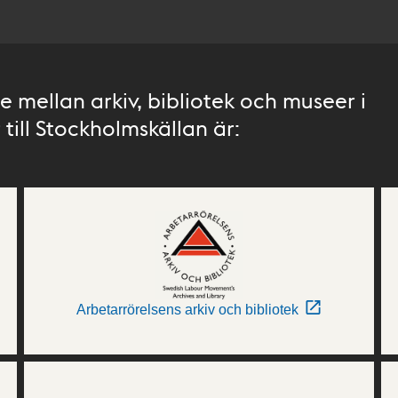
 mellan arkiv, bibliotek och museer i
till Stockholmskällan är:
Arbetarrörelsens arkiv och bibliotek