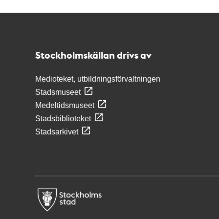
Kontakt
Stockholmskällan
Stockholmskällan drivs av
Medioteket, utbildningsförvaltningen
Stadsmuseet
Medeltidsmuseet
Stadsbiblioteket
Stadsarkivet