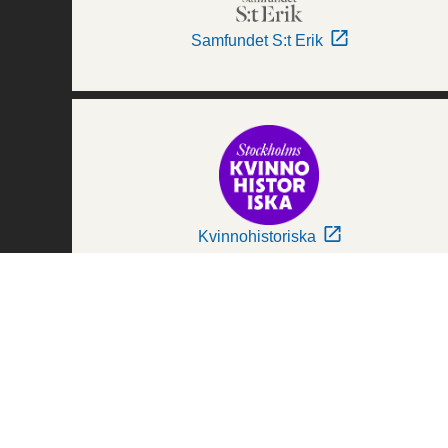
Samfundet S:t Erik
Kvinnohistoriska
Världskulturmuseerna