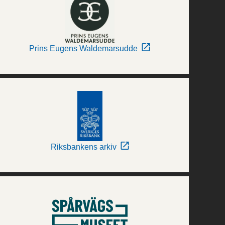
Prins Eugens Waldemarsudde
Riksbankens arkiv