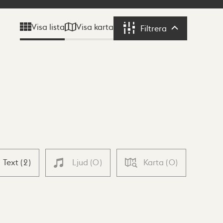
Visa karta
Visa lista
Filtrera
Filtrera
Text
(
2
)
Ljud
(
0
)
Karta
(
0
)