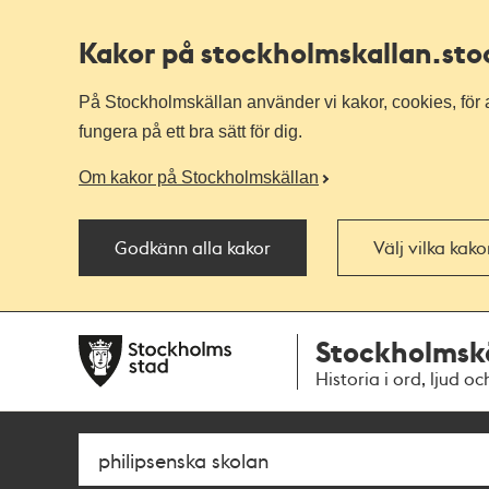
Kakor på stockholmskallan
.st
På Stockholmskällan använder vi kakor, cookies, för a
fungera på ett bra sätt för dig.
Om kakor på Stockholmskällan
Godkänn alla kakor
Välj vilka kak
Till
Till
Stockholmsk
navigationen
huvudinnehållet
Historia i ord, ljud oc
Sök
Fritextsök