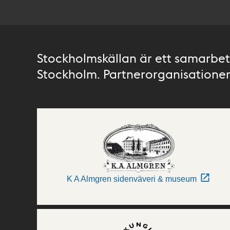
Stockholmskällan är ett samarbete
Stockholm. Partnerorganisationer 
K A Almgren sidenväveri & museum