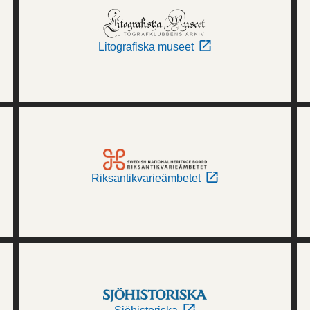
Litografiska museet
Riksantikvarieämbetet