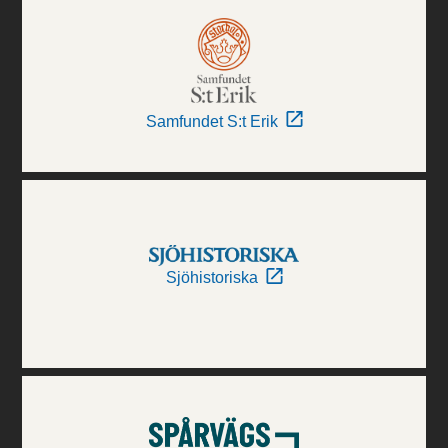
Samfundet S:t Erik
Sjöhistoriska