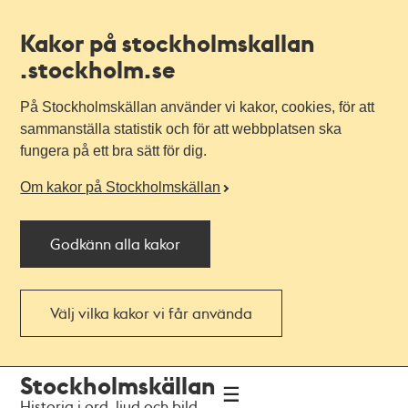
Kakor på stockholmskallan
.stockholm.se
På Stockholmskällan använder vi kakor, cookies, för att
sammanställa statistik och för att webbplatsen ska
fungera på ett bra sätt för dig.
Om kakor på Stockholmskällan
Godkänn alla kakor
Välj vilka kakor vi får använda
Till
Till
Stockholmskällan
navigationen
huvudinnehållet
Historia i ord, ljud och bild