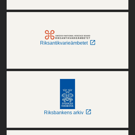
Riksantikvarieämbetet
Riksbankens arkiv