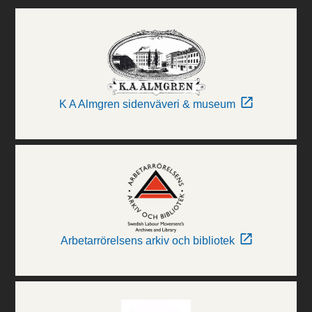
K A Almgren sidenväveri & museum
Arbetarrörelsens arkiv och bibliotek