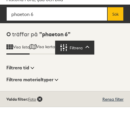
Sök
Fritextsök
Sök
Sökresultat
0
träffar på
phaeton 6
Visa karta
Visa lista
Filtrera
Filtrera
Filtrera tid
Filtrera materialtyper
Visningsläge
Totalt
Valda filter:
Foto
Rensa filter
0
träffar
Lista
Karta