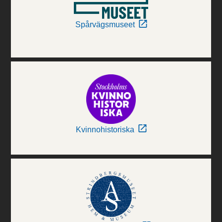
Spårvägsmuseet
Kvinnohistoriska