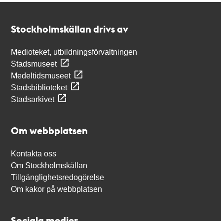
Kontakt
Stockholmskällan
Stockholmskällan drivs av
Medioteket, utbildningsförvaltningen
Stadsmuseet
Medeltidsmuseet
Stadsbiblioteket
Stadsarkivet
Om webbplatsen
Kontakta oss
Om Stockholmskällan
Tillgänglighetsredogörelse
Om kakor på webbplatsen
Sociala medier