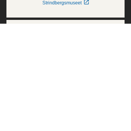
Strindbergsmuseet
Thielska Galleriet
Världskulturmuseerna