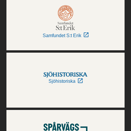
Samfundet S:t Erik
Sjöhistoriska