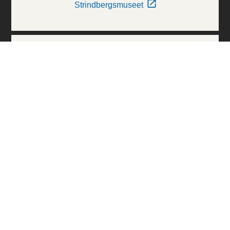
Strindbergsmuseet
Thielska Galleriet
Världskulturmuseerna