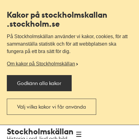
Kakor på stockholmskallan
.stockholm.se
På Stockholmskällan använder vi kakor, cookies, för att
sammanställa statistik och för att webbplatsen ska
fungera på ett bra sätt för dig.
Om kakor på Stockholmskällan
Godkänn alla kakor
Välj vilka kakor vi får använda
Till
Till
Stockholmskällan
navigationen
huvudinnehållet
Historia i ord, ljud och bild