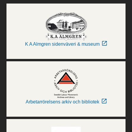
K A Almgren sidenväveri & museum
Arbetarrörelsens arkiv och bibliotek