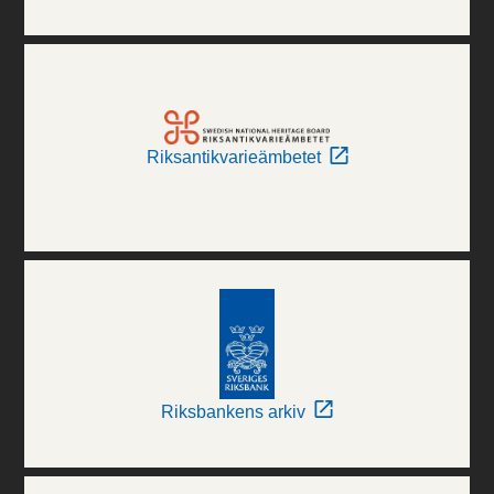
Riksantikvarieämbetet
Riksbankens arkiv