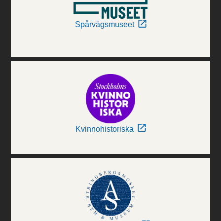
Spårvägsmuseet
Kvinnohistoriska