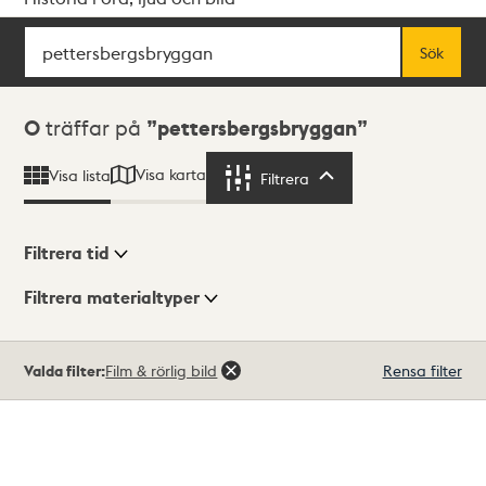
Sök
Fritextsök
Sök
Sökresultat
0
träffar på
pettersbergsbryggan
Visa karta
Visa lista
Filtrera
Filtrera
Filtrera tid
Filtrera materialtyper
Visningsläge
Totalt
Valda filter:
Film & rörlig bild
Rensa filter
0
träffar
Lista
Karta