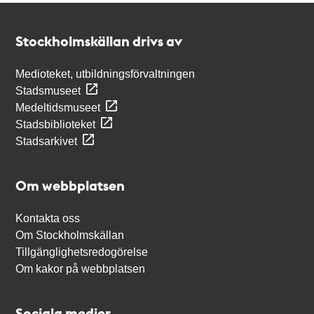
Kontakt
Stockholmskällan
Stockholmskällan drivs av
Medioteket, utbildningsförvaltningen
Stadsmuseet
Medeltidsmuseet
Stadsbiblioteket
Stadsarkivet
Om webbplatsen
Kontakta oss
Om Stockholmskällan
Tillgänglighetsredogörelse
Om kakor på webbplatsen
Sociala medier