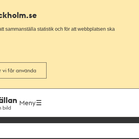
ockholm.se
tt sammanställa statistik och för att webbplatsen ska
or vi får använda
ällan
Meny
h bild