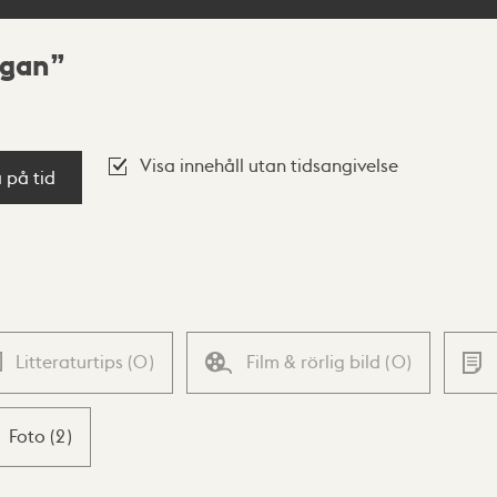
ggan
Visa innehåll utan tidsangivelse
a på tid
Litteraturtips
(
0
)
Film & rörlig bild
(
0
)
Foto
(
2
)