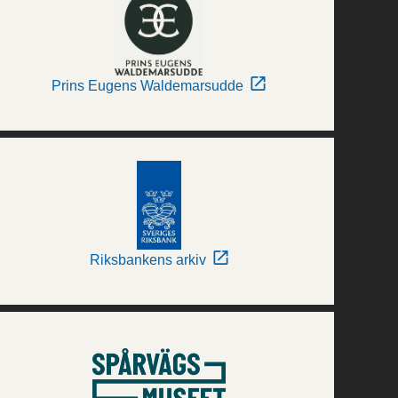
Prins Eugens Waldemarsudde
Riksbankens arkiv