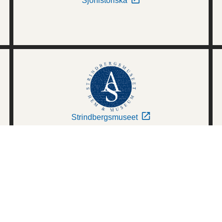
Sjöhistoriska
Strindbergsmuseet