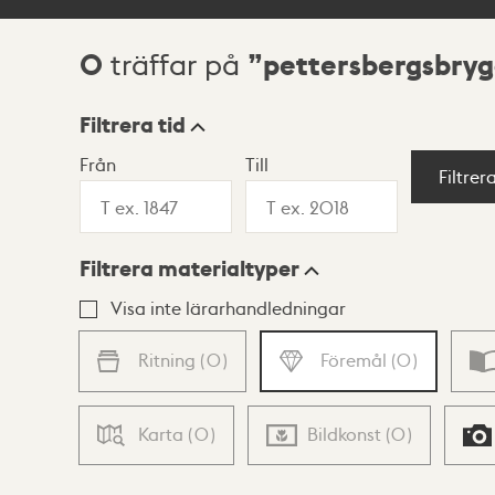
0
pettersbergsbry
träffar på
Sökresultat
Filtrera tid
Från
Till
Visningsläge
Filtrer
Filtrera materialtyper
Lista
Karta
Visa inte lärarhandledningar
Ritning
(
0
)
Föremål
(
0
)
Karta
(
0
)
Bildkonst
(
0
)