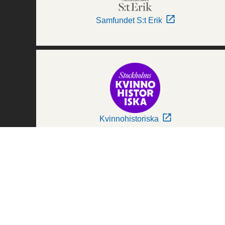
Samfundet S:t Erik
Kvinnohistoriska
Världskulturmuseerna