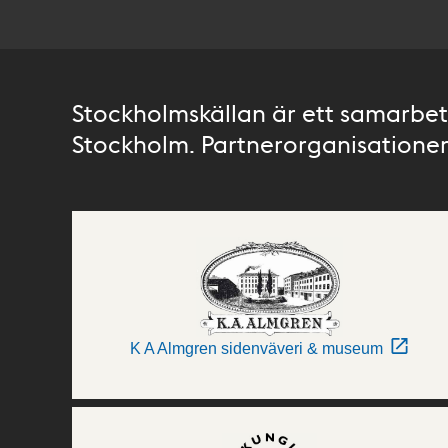
Stockholmskällan är ett samarbete
Stockholm. Partnerorganisationer 
K A Almgren sidenväveri & museum