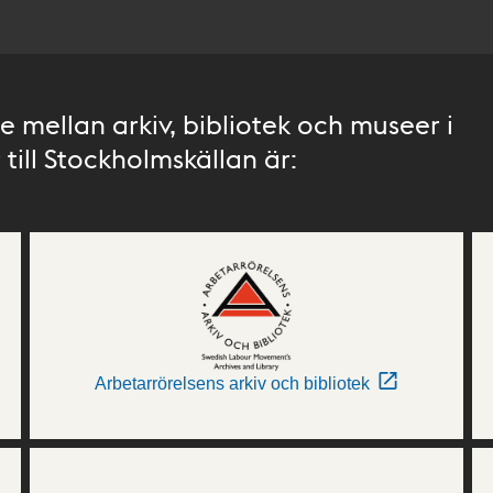
 mellan arkiv, bibliotek och museer i
till Stockholmskällan är:
Arbetarrörelsens arkiv och bibliotek