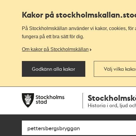
Kakor på stockholmskallan
.st
På Stockholmskällan använder vi kakor, cookies, för a
fungera på ett bra sätt för dig.
Om kakor på Stockholmskällan
Godkänn alla kakor
Välj vilka kak
Till
Till
Stockholmsk
navigationen
huvudinnehållet
Historia i ord, ljud oc
Sök
Fritextsök