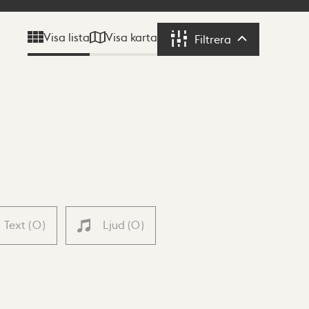
Visa karta
Visa lista
Filtrera
Filtrera
Text
(
0
)
Ljud
(
0
)