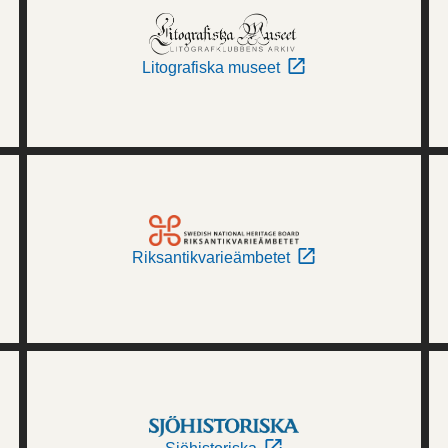
Litografiska museet
Riksantikvarieämbetet