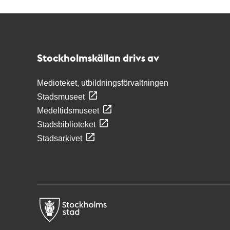
Kontakt
Stockholmskällan
Stockholmskällan drivs av
Medioteket, utbildningsförvaltningen
Stadsmuseet
Medeltidsmuseet
Stadsbiblioteket
Stadsarkivet