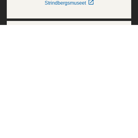
Strindbergsmuseet
Thielska Galleriet
Världskulturmuseerna