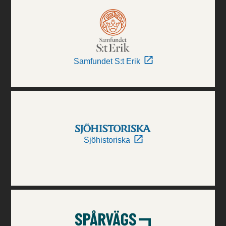
Samfundet S:t Erik
Sjöhistoriska