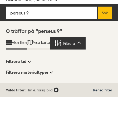
Sök
Fritextsök
Sök
Sökresultat
0
träffar på
perseus 9
Visa karta
Visa lista
Filtrera
Filtrera
Filtrera tid
Filtrera materialtyper
Visningsläge
Totalt
Valda filter:
Film & rörlig bild
Rensa filter
0
träffar
Lista
Karta