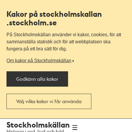
Kakor på stockholmskallan
.stockholm.se
På Stockholmskällan använder vi kakor, cookies, för att
sammanställa statistik och för att webbplatsen ska
fungera på ett bra sätt för dig.
Om kakor på Stockholmskällan
Godkänn alla kakor
Välj vilka kakor vi får använda
Till
Till
Stockholmskällan
navigationen
huvudinnehållet
Historia i ord, ljud och bild