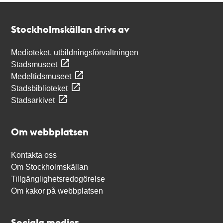
Kontakt
Stockholmskällan
Stockholmskällan drivs av
Medioteket, utbildningsförvaltningen
Stadsmuseet
Medeltidsmuseet
Stadsbiblioteket
Stadsarkivet
Om webbplatsen
Kontakta oss
Om Stockholmskällan
Tillgänglighetsredogörelse
Om kakor på webbplatsen
Sociala medier