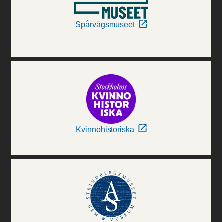
Spårvägsmuseet
Kvinnohistoriska