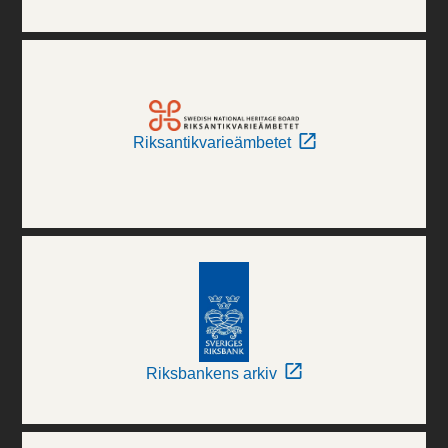
Riksantikvarieämbetet
Riksbankens arkiv