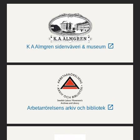
K A Almgren sidenväveri & museum
Arbetarrörelsens arkiv och bibliotek