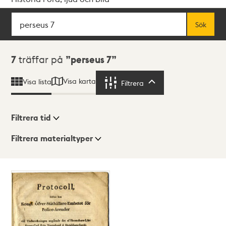
Sök
Fritextsök
Sök
Sökresultat
7
träffar på
perseus 7
Visa karta
Visa lista
Filtrera
Filtrera
Filtrera tid
Filtrera materialtyper
Visningsläge
Totalt
7
träffar
Lista
Karta