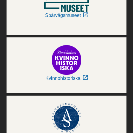
Spårvägsmuseet
Kvinnohistoriska