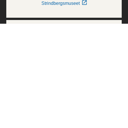
Strindbergsmuseet
Thielska Galleriet
Världskulturmuseerna