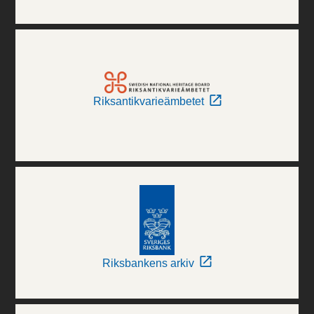
Riksantikvarieämbetet
Riksbankens arkiv