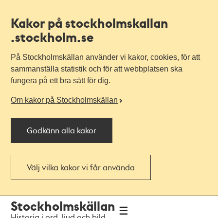
Kakor på stockholmskallan
.stockholm.se
På Stockholmskällan använder vi kakor, cookies, för att
sammanställa statistik och för att webbplatsen ska
fungera på ett bra sätt för dig.
Om kakor på Stockholmskällan
Godkänn alla kakor
Välj vilka kakor vi får använda
Till
Till
Stockholmskällan
navigationen
huvudinnehållet
Historia i ord, ljud och bild