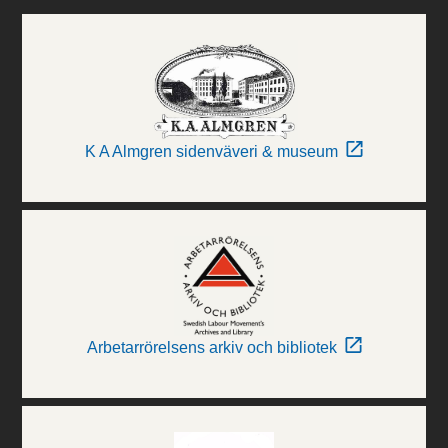
K A Almgren sidenväveri & museum
Arbetarrörelsens arkiv och bibliotek