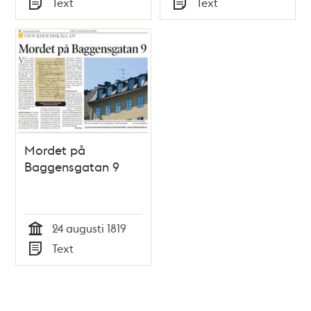
Text
Text
augusti mördat den
Typ
Typ
70-årige skräddare-
gesällen Peter
Askbom.
Mordet på
Baggensgatan 9
24 augusti 1819
Tid
Text
Typ