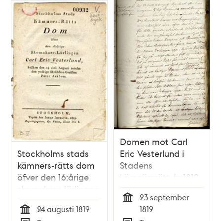
Domen mot Carl
Stockholms stads
Eric Vesterlund i
kämners-rätts dom
Stadens
öfver den 16:årige
kämnärsrätt år 1819
skomakare-lärlingen
23 september
Carl Eric Vesterlund,
Tid
24 augusti 1819
1819
hvilken den 24 sistl.
Tid