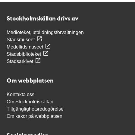
Kontakt
Stockholmskällan
Stockholmskällan drivs av
Medioteket, utbildningsförvaltningen
Stadsmuseet
Medeltidsmuseet
Stadsbiblioteket
Stadsarkivet
Om webbplatsen
Kontakta oss
Om Stockholmskällan
Tillgänglighetsredogörelse
Om kakor på webbplatsen