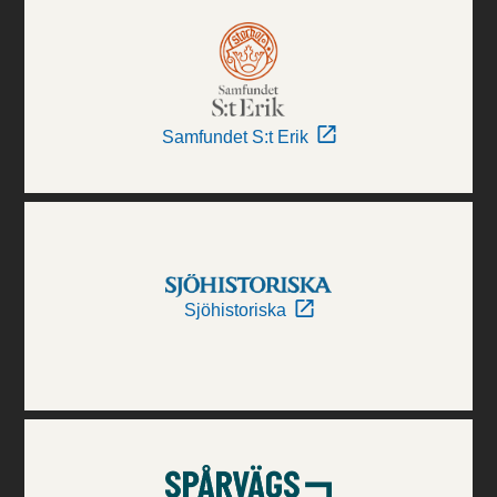
Samfundet S:t Erik
Sjöhistoriska