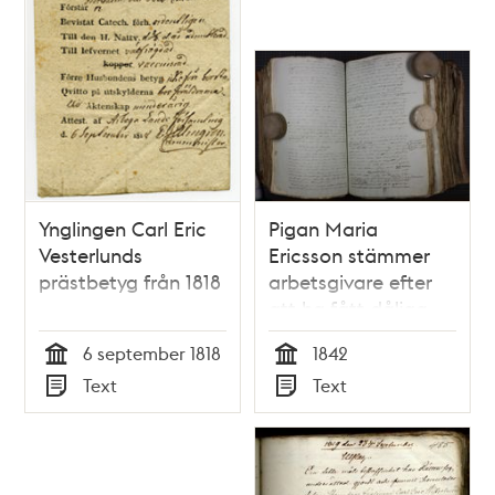
Ynglingen Carl Eric
Pigan Maria
Vesterlunds
Ericsson stämmer
prästbetyg från 1818
arbetsgivare efter
att ha fått dåliga
arbetsbetyg –
6 september 1818
1842
rättsfall 1842
Tid
Tid
Text
Text
Typ
Typ