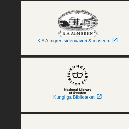
K A Almgren sidenväveri & museum
Kungliga Biblioteket