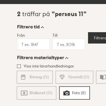
2
perseus 11
träffar på
Sökresultat
Filtrera tid
Från
Till
Visningsläge
Filtrer
Filtrera materialtyper
Lista
Karta
Visa inte lärarhandledningar
Ritning
(
0
)
Föremål
(
0
)
Bildkonst
(
0
)
Foto
(
2
)