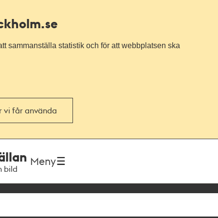
ockholm.se
tt sammanställa statistik och för att webbplatsen ska
or vi får använda
ällan
Meny
h bild