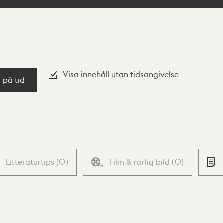
Visa innehåll utan tidsangivelse
a på tid
Litteraturtips
(
0
)
Film & rörlig bild
(
0
)