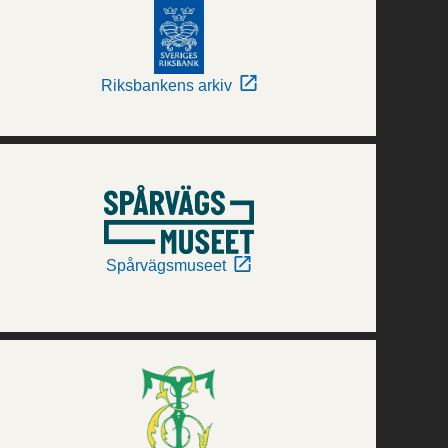
Riksbankens arkiv
Spårvägsmuseet