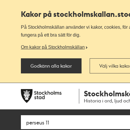
Kakor på stockholmskallan
.st
På Stockholmskällan använder vi kakor, cookies, för a
fungera på ett bra sätt för dig.
Om kakor på Stockholmskällan
Godkänn alla kakor
Välj vilka kak
Till
Till
Stockholmsk
navigationen
huvudinnehållet
Historia i ord, ljud oc
Sök
Fritextsök