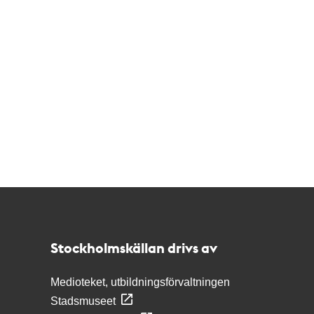
Kontakt
Stockholmskällan
Stockholmskällan drivs av
Medioteket, utbildningsförvaltningen
Stadsmuseet