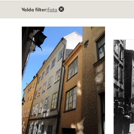
Totalt
Valda filter:
Foto
2
träffar