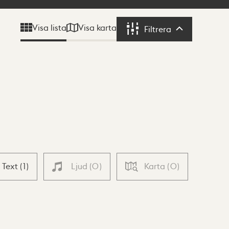
Visa karta
Visa lista
Filtrera
Filtrera
Text
(
1
)
Ljud
(
0
)
Karta
(
0
)