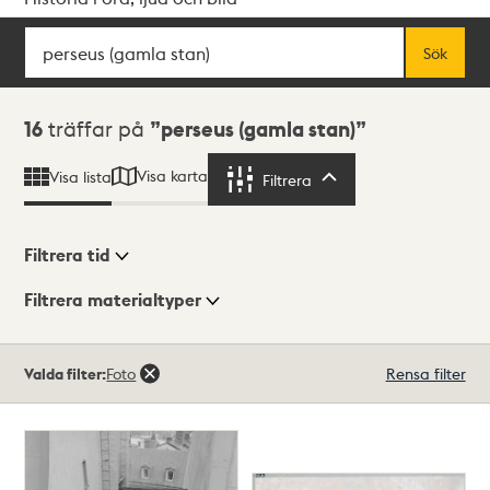
Sök
Fritextsök
Sök
Sökresultat
16
träffar på
perseus (gamla stan)
Visa karta
Visa lista
Filtrera
Filtrera
Filtrera tid
Filtrera materialtyper
Visningsläge
Totalt
Valda filter:
Foto
Rensa filter
16
träffar
Lista
Karta