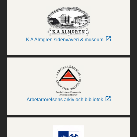
K A Almgren sidenväveri & museum
Arbetarrörelsens arkiv och bibliotek