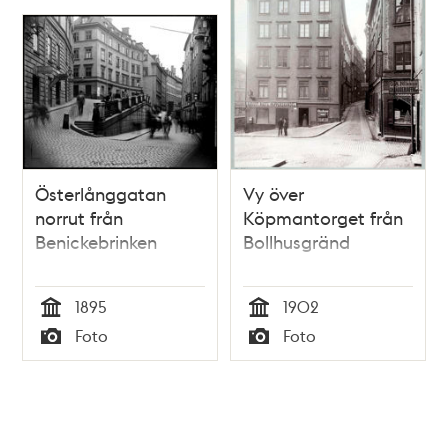
Österlånggatan
Vy över
norrut från
Köpmantorget från
Benickebrinken
Bollhusgränd
1895
1902
Tid
Tid
Foto
Foto
Typ
Typ