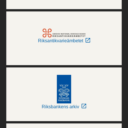
Riksantikvarieämbetet
Riksbankens arkiv