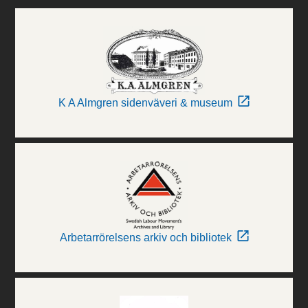
K A Almgren sidenväveri & museum
Arbetarrörelsens arkiv och bibliotek