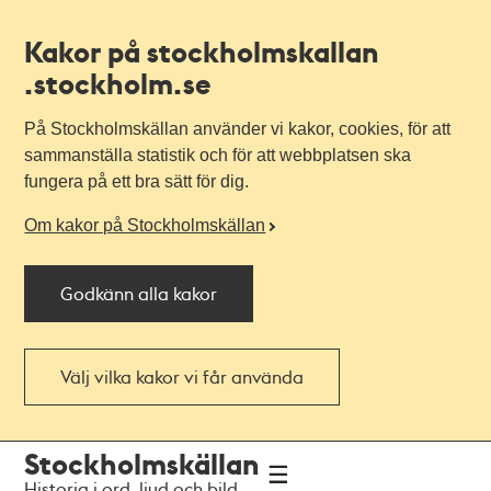
Kakor på stockholmskallan
.stockholm.se
På Stockholmskällan använder vi kakor, cookies, för att
sammanställa statistik och för att webbplatsen ska
fungera på ett bra sätt för dig.
Om kakor på Stockholmskällan
Godkänn alla kakor
Välj vilka kakor vi får använda
Till
Till
Stockholmskällan
navigationen
huvudinnehållet
Historia i ord, ljud och bild