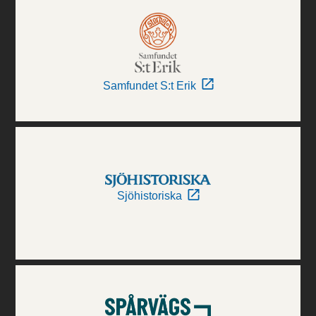
Samfundet S:t Erik
Sjöhistoriska