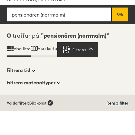
Sök
Fritextsök
Sök
Sökresultat
0
träffar på
pensionären (norrmalm)
Visa karta
Visa lista
Filtrera
Filtrera
Filtrera tid
Filtrera materialtyper
Visningsläge
Totalt
Valda filter:
Bildkonst
Rensa filter
0
träffar
Lista
Karta