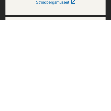
Strindbergsmuseet
Thielska Galleriet
Världskulturmuseerna