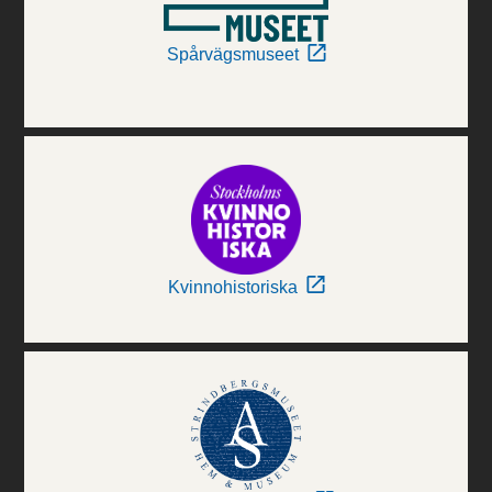
Spårvägsmuseet
Kvinnohistoriska