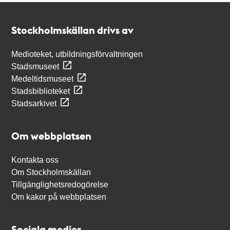
Kontakt
Stockholmskällan
Stockholmskällan drivs av
Medioteket, utbildningsförvaltningen
Stadsmuseet
Medeltidsmuseet
Stadsbiblioteket
Stadsarkivet
Om webbplatsen
Kontakta oss
Om Stockholmskällan
Tillgänglighetsredogörelse
Om kakor på webbplatsen
Sociala medier