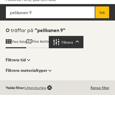
Sök
Fritextsök
Sök
Sökresultat
0
träffar på
pelikanen 9
Visa karta
Visa lista
Filtrera
Filtrera
Filtrera tid
Filtrera materialtyper
Visningsläge
Totalt
Valda filter:
Litteraturtips
Rensa filter
0
träffar
Lista
Karta