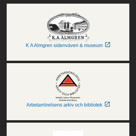
K A Almgren sidenväveri & museum
Arbetarrörelsens arkiv och bibliotek