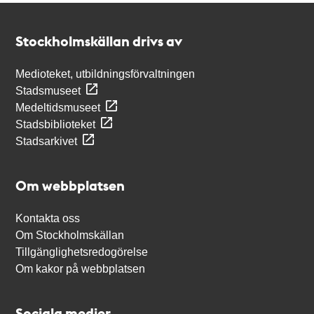
Kontakt
Stockholmskällan
Stockholmskällan drivs av
Medioteket, utbildningsförvaltningen
Stadsmuseet
Medeltidsmuseet
Stadsbiblioteket
Stadsarkivet
Om webbplatsen
Kontakta oss
Om Stockholmskällan
Tillgänglighetsredogörelse
Om kakor på webbplatsen
Sociala medier