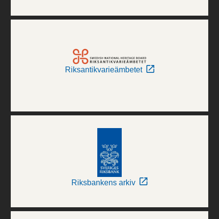
Riksantikvarieämbetet
Riksbankens arkiv