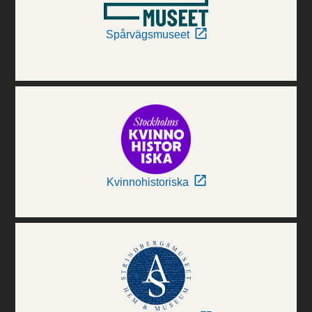
Spårvägsmuseet
Kvinnohistoriska