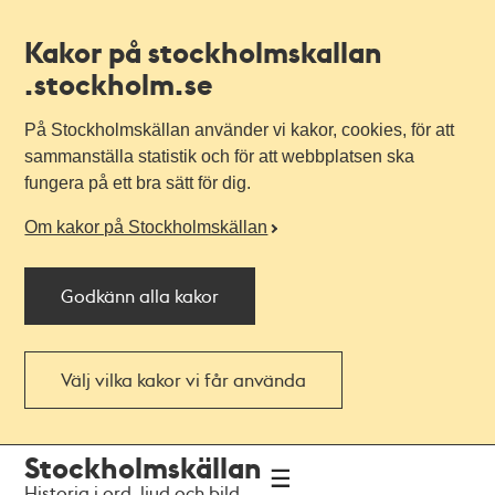
Kakor på stockholmskallan
.stockholm.se
På Stockholmskällan använder vi kakor, cookies, för att
sammanställa statistik och för att webbplatsen ska
fungera på ett bra sätt för dig.
Om kakor på Stockholmskällan
Godkänn alla kakor
Välj vilka kakor vi får använda
Till
Till
Stockholmskällan
navigationen
huvudinnehållet
Historia i ord, ljud och bild