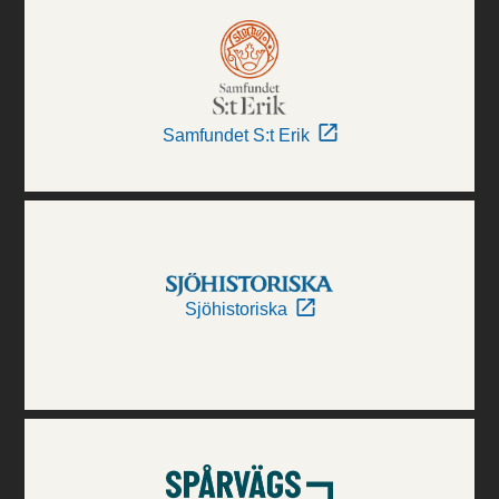
Samfundet S:t Erik
Sjöhistoriska