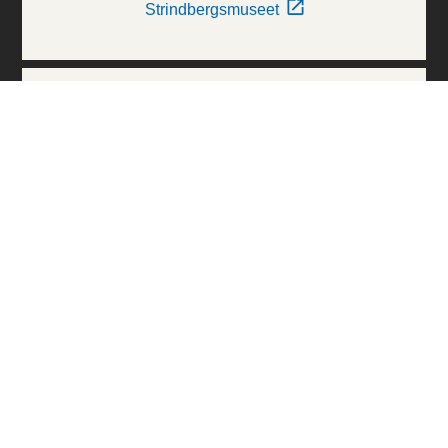
Strindbergsmuseet
Thielska Galleriet
Världskulturmuseerna