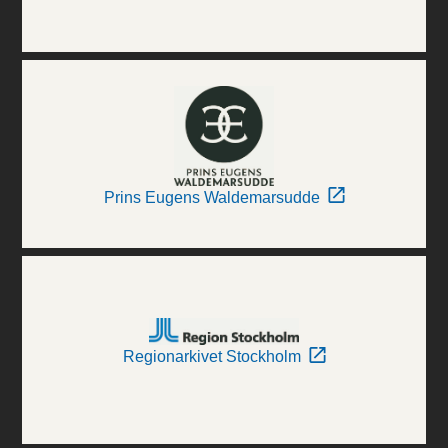
Prins Eugens Waldemarsudde
Regionarkivet Stockholm