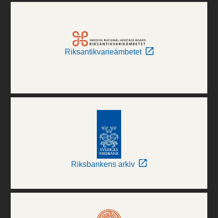
Riksantikvarieämbetet
Riksbankens arkiv