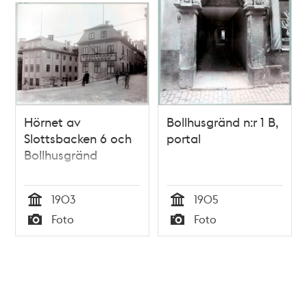
Hörnet av
Bollhusgränd n:r 1 B,
Slottsbacken 6 och
portal
Bollhusgränd
1903
1905
Tid
Tid
Foto
Foto
Typ
Typ