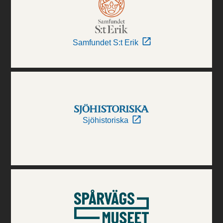
Samfundet S:t Erik
Sjöhistoriska