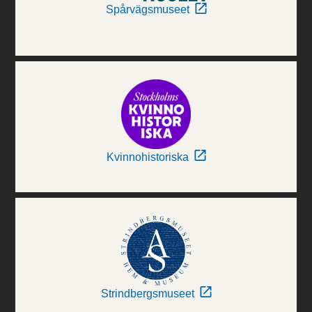
Spårvägsmuseet
Kvinnohistoriska
Strindbergsmuseet