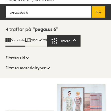
Sök
Fritextsök
Sök
Sökresultat
4
träffar på
pegasus 6
Visa karta
Visa lista
Filtrera
Filtrera
Filtrera tid
Filtrera materialtyper
Visningsläge
Totalt
4
träffar
Lista
Karta