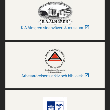
K A Almgren sidenväveri & museum
Arbetarrörelsens arkiv och bibliotek