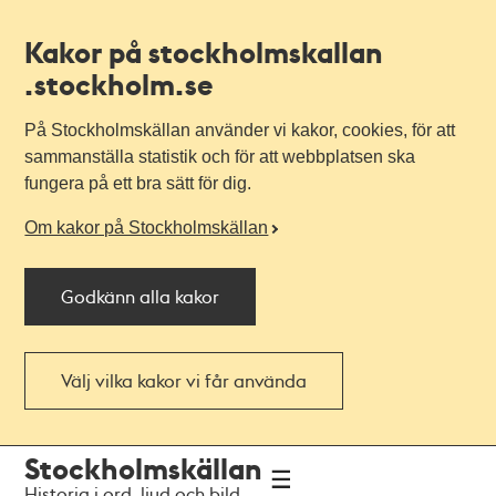
Kakor på stockholmskallan
.stockholm.se
På Stockholmskällan använder vi kakor, cookies, för att
sammanställa statistik och för att webbplatsen ska
fungera på ett bra sätt för dig.
Om kakor på Stockholmskällan
Godkänn alla kakor
Välj vilka kakor vi får använda
Till
Till
Stockholmskällan
navigationen
huvudinnehållet
Historia i ord, ljud och bild