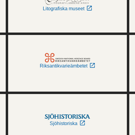
Litografiska museet
Riksantikvarieämbetet
Sjöhistoriska