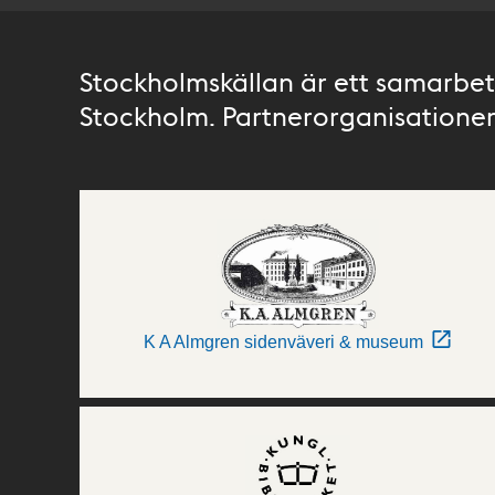
Stockholmskällan är ett samarbete
Stockholm. Partnerorganisationer 
K A Almgren sidenväveri & museum