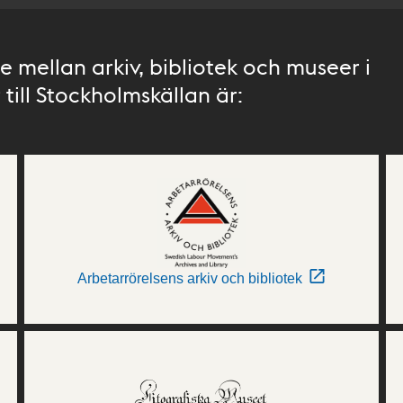
 mellan arkiv, bibliotek och museer i
till Stockholmskällan är:
Arbetarrörelsens arkiv och bibliotek