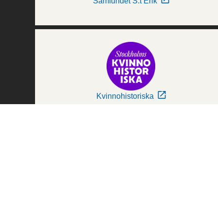
Samfundet S:t Erik
Kvinnohistoriska
Världskulturmuseerna