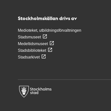
Kontakt
Stockholmskällan
Stockholmskällan drivs av
Medioteket, utbildningsförvaltningen
Stadsmuseet
Medeltidsmuseet
Stadsbiblioteket
Stadsarkivet