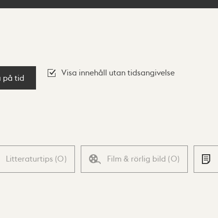
Visa innehåll utan tidsangivelse
a på tid
Litteraturtips
(
0
)
Film & rörlig bild
(
0
)