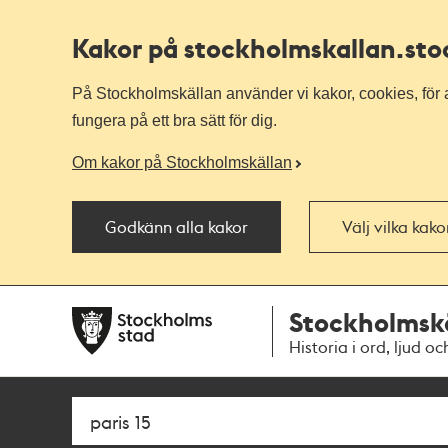
Kakor på stockholmskallan
.st
På Stockholmskällan använder vi kakor, cookies, för a
fungera på ett bra sätt för dig.
Om kakor på Stockholmskällan
Godkänn alla kakor
Välj vilka kak
Till
Till
Stockholmsk
navigationen
huvudinnehållet
Historia i ord, ljud oc
Sök
Fritextsök