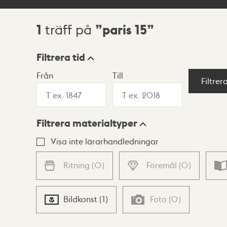
1
paris 15
träff på
Sökresultat
Filtrera tid
Från
Till
Visningsläge
Filtrer
Filtrera materialtyper
Lista
Karta
Visa inte lärarhandledningar
Ritning
(
0
)
Föremål
(
0
)
Bildkonst
(
1
)
Foto
(
0
)