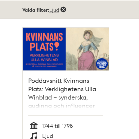
Totalt
Valda filter:
Ljud
1
träffar
Poddavsnitt Kvinnans
Plats: Verklighetens Ulla
Winblad – synderska,
gudinna och influencer
på 1700-talets horbaler
1744 till 1798
Tid
Ljud