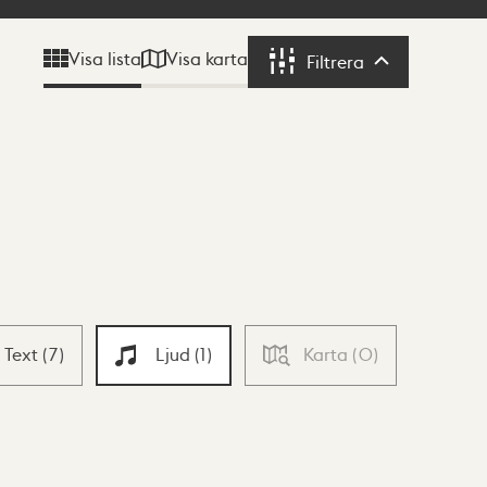
Visa karta
Visa lista
Filtrera
Filtrera
Text
(
7
)
Ljud
(
1
)
Karta
(
0
)