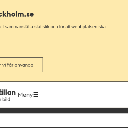
ockholm.se
tt sammanställa statistik och för att webbplatsen ska
or vi får använda
ällan
Meny
h bild