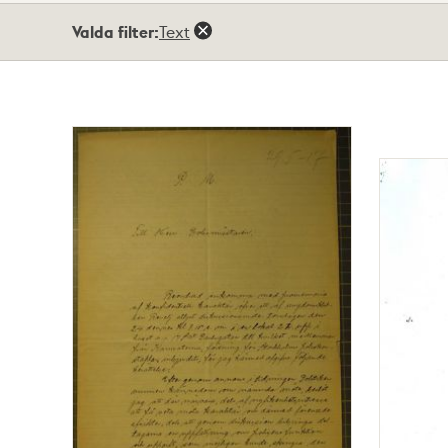
Totalt
Valda filter:
Text
7
träffar