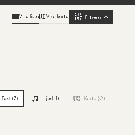
Visa karta
Visa lista
Filtrera
Filtrera
Text
(
7
)
Ljud
(
1
)
Karta
(
0
)