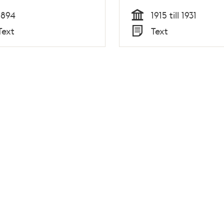
1894
1915 till 1931
Tid
Text
Text
Typ