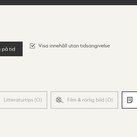
Visa innehåll utan tidsangivelse
a på tid
Litteraturtips
(
0
)
Film & rörlig bild
(
0
)