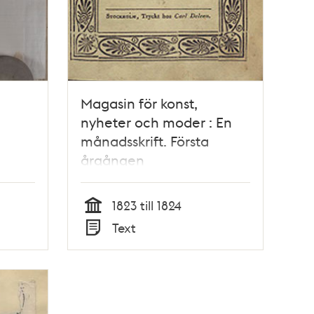
Magasin för konst,
nyheter och moder : En
månadsskrift. Första
årgången
1823 till 1824
Tid
Text
Typ