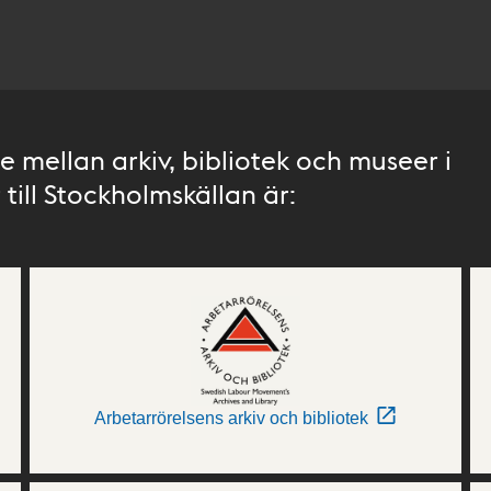
 mellan arkiv, bibliotek och museer i
till Stockholmskällan är:
Arbetarrörelsens arkiv och bibliotek