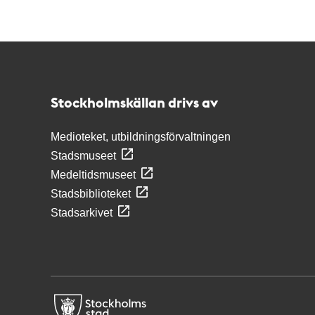
Kontakt
Stockholmskällan
Stockholmskällan drivs av
Medioteket, utbildningsförvaltningen
Stadsmuseet
Medeltidsmuseet
Stadsbiblioteket
Stadsarkivet