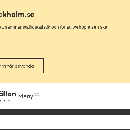
ockholm.se
tt sammanställa statistik och för att webbplatsen ska
or vi får använda
ällan
Meny
h bild