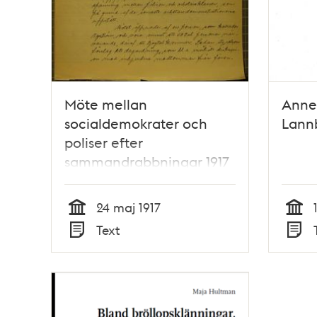
Möte mellan
Annet
socialdemokrater och
Lannb
poliser efter
sammandrabbningar 1917
24 maj 1917
Tid
Tid
Text
Typ
Typ