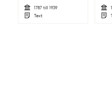
Hultman
1787 till 1939
Tid
Tid
Text
Typ
Typ