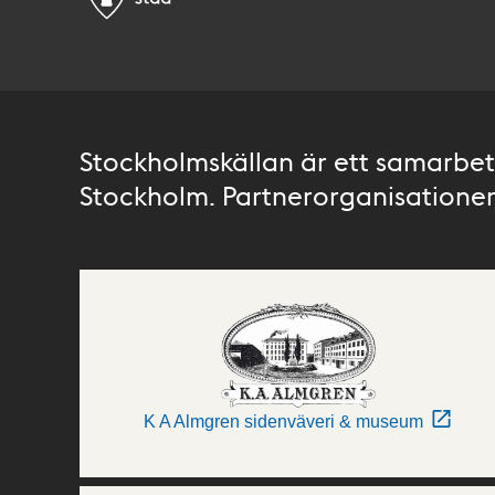
Stockholmskällan är ett samarbete
Stockholm. Partnerorganisationer 
K A Almgren sidenväveri & museum