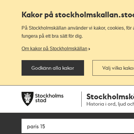
Kakor på stockholmskallan
.st
På Stockholmskällan använder vi kakor, cookies, för a
fungera på ett bra sätt för dig.
Om kakor på Stockholmskällan
Godkänn alla kakor
Välj vilka kak
Till
Till
Stockholmsk
navigationen
huvudinnehållet
Historia i ord, ljud oc
Sök
Fritextsök