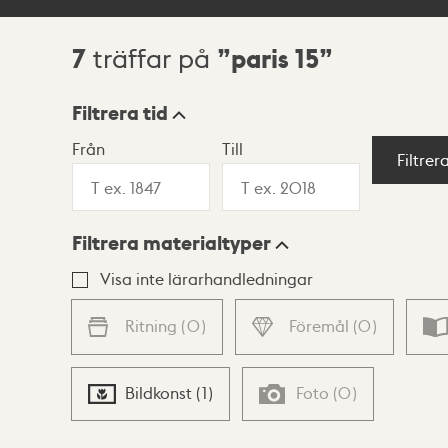
7
paris 15
träffar på
Sökresultat
Filtrera tid
Från
Till
Visningsläge
Filtrer
Filtrera materialtyper
Lista
Karta
Visa inte lärarhandledningar
Ritning
(
0
)
Föremål
(
0
)
Bildkonst
(
1
)
Foto
(
0
)