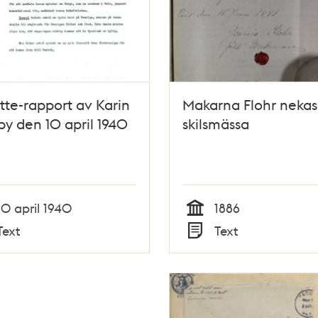
te-rapport av Karin
Makarna Flohr nekas
y den 10 april 1940
skilsmässa
10 april 1940
1886
Tid
Text
Text
Typ