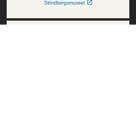
Strindbergsmuseet
Thielska Galleriet
Världskulturmuseerna