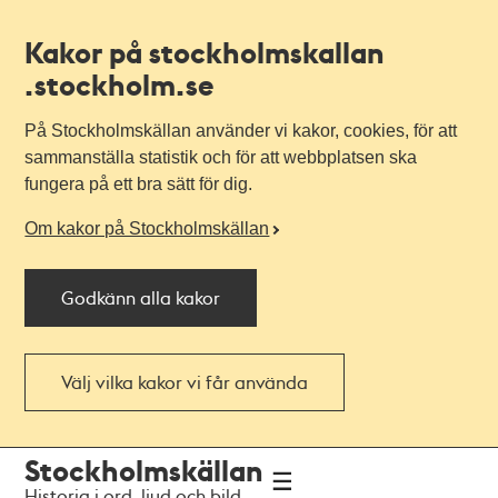
Kakor på stockholmskallan
.stockholm.se
På Stockholmskällan använder vi kakor, cookies, för att
sammanställa statistik och för att webbplatsen ska
fungera på ett bra sätt för dig.
Om kakor på Stockholmskällan
Godkänn alla kakor
Välj vilka kakor vi får använda
Till
Till
Stockholmskällan
navigationen
huvudinnehållet
Historia i ord, ljud och bild