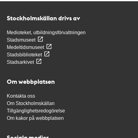
Kontakt
Stockholmskällan
Stockholmskällan drivs av
Medioteket, utbildningsförvaltningen
Stadsmuseet
Medeltidsmuseet
Stadsbiblioteket
Stadsarkivet
Om webbplatsen
Kontakta oss
Om Stockholmskällan
Tillgänglighetsredogörelse
Om kakor på webbplatsen
Sociala medier