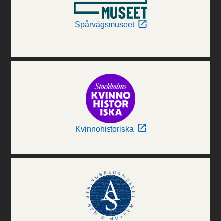
Spårvägsmuseet
Kvinnohistoriska