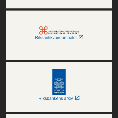
Riksantikvarieämbetet
Riksbankens arkiv