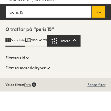
Sök
Fritextsök
Sök
Sökresultat
0
träffar på
paris 15
Visa karta
Visa lista
Filtrera
Filtrera
Filtrera tid
Filtrera materialtyper
Visningsläge
Totalt
Valda filter:
Foto
Rensa filter
0
träffar
Lista
Karta