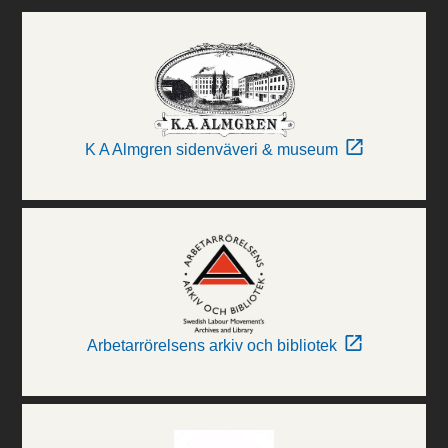
K A Almgren sidenväveri & museum
Arbetarrörelsens arkiv och bibliotek