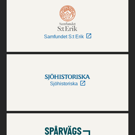
Samfundet S:t Erik
Sjöhistoriska