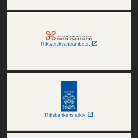
Riksantikvarieämbetet
Riksbankens arkiv