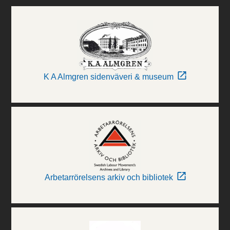
K A Almgren sidenväveri & museum
Arbetarrörelsens arkiv och bibliotek