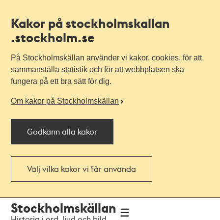
Kakor på stockholmskallan
.stockholm.se
På Stockholmskällan använder vi kakor, cookies, för att
sammanställa statistik och för att webbplatsen ska
fungera på ett bra sätt för dig.
Om kakor på Stockholmskällan
Godkänn alla kakor
Välj vilka kakor vi får använda
Till
Till
Stockholmskällan
navigationen
huvudinnehållet
Historia i ord, ljud och bild