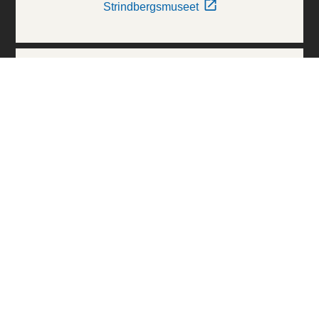
Strindbergsmuseet
Thielska Galleriet
Världskulturmuseerna