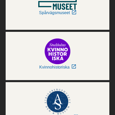
Spårvägsmuseet
Kvinnohistoriska