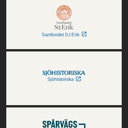
Samfundet S:t Erik
Sjöhistoriska