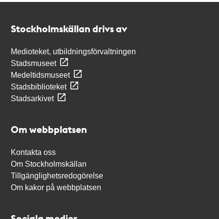
Kontakt
Stockholmskällan
Stockholmskällan drivs av
Medioteket, utbildningsförvaltningen
Stadsmuseet
Medeltidsmuseet
Stadsbiblioteket
Stadsarkivet
Om webbplatsen
Kontakta oss
Om Stockholmskällan
Tillgänglighetsredogörelse
Om kakor på webbplatsen
Sociala medier