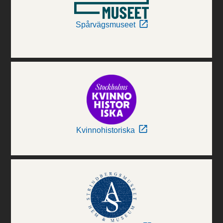
Spårvägsmuseet
Kvinnohistoriska