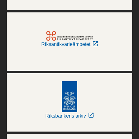
Riksantikvarieämbetet
Riksbankens arkiv