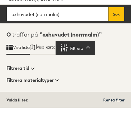
Sök
Fritextsök
Sök
Sökresultat
0
träffar på
oxhuvudet (norrmalm)
Visa karta
Visa lista
Filtrera
Filtrera
Filtrera tid
Filtrera materialtyper
Visningsläge
Totalt
Valda filter:
Rensa filter
0
träffar
Lista
Karta