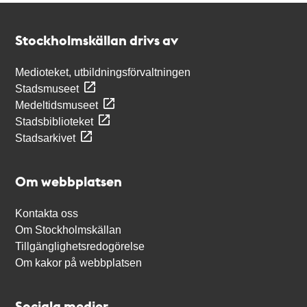
Kontakt
Stockholmskällan
Stockholmskällan drivs av
Medioteket, utbildningsförvaltningen
Stadsmuseet
Medeltidsmuseet
Stadsbiblioteket
Stadsarkivet
Om webbplatsen
Kontakta oss
Om Stockholmskällan
Tillgänglighetsredogörelse
Om kakor på webbplatsen
Sociala medier