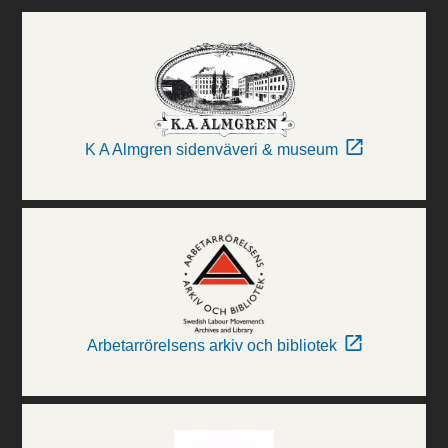
K A Almgren sidenväveri & museum
Arbetarrörelsens arkiv och bibliotek