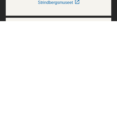
Strindbergsmuseet
Thielska Galleriet
Världskulturmuseerna