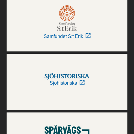
Samfundet S:t Erik
Sjöhistoriska