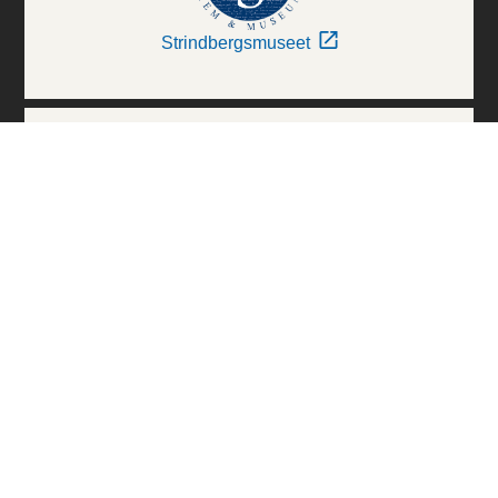
Strindbergsmuseet
Thielska Galleriet
Världskulturmuseerna