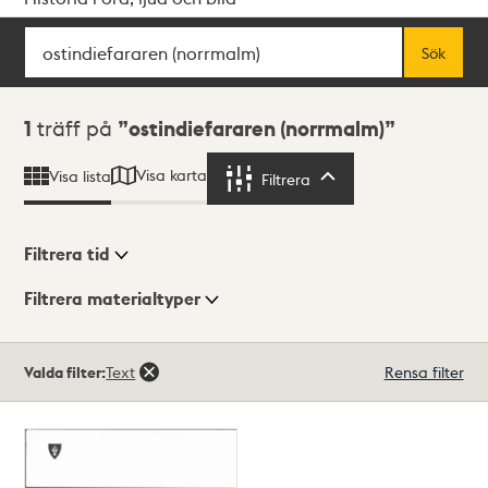
Sök
Fritextsök
Sök
Sökresultat
1
träff på
ostindiefararen (norrmalm)
Visa karta
Visa lista
Filtrera
Filtrera
Filtrera tid
Filtrera materialtyper
Visningsläge
Totalt
Valda filter:
Text
Rensa filter
1
träffar
Lista
Karta