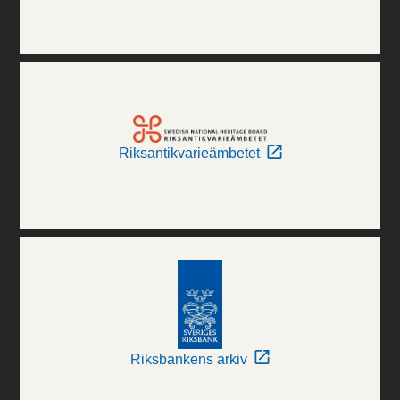
Riksantikvarieämbetet
Riksbankens arkiv