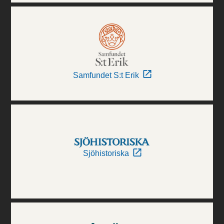
Samfundet S:t Erik
Sjöhistoriska