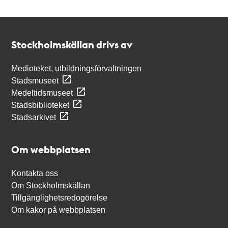
Kontakt
Stockholmskällan
Stockholmskällan drivs av
Medioteket, utbildningsförvaltningen
Stadsmuseet
Medeltidsmuseet
Stadsbiblioteket
Stadsarkivet
Om webbplatsen
Kontakta oss
Om Stockholmskällan
Tillgänglighetsredogörelse
Om kakor på webbplatsen