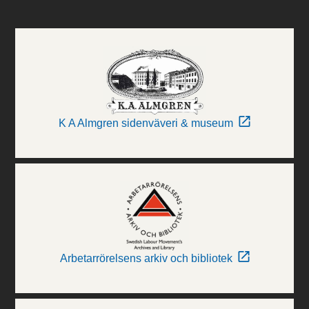
K A Almgren sidenväveri & museum
Arbetarrörelsens arkiv och bibliotek