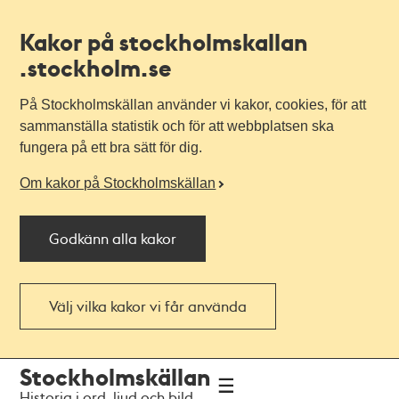
Kakor på stockholmskallan
.stockholm.se
På Stockholmskällan använder vi kakor, cookies, för att
sammanställa statistik och för att webbplatsen ska
fungera på ett bra sätt för dig.
Om kakor på Stockholmskällan
Godkänn alla kakor
Välj vilka kakor vi får använda
Till
Till
Stockholmskällan
navigationen
huvudinnehållet
Historia i ord, ljud och bild