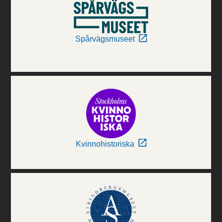
Spårvägsmuseet
Kvinnohistoriska