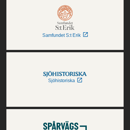
Samfundet S:t Erik
Sjöhistoriska