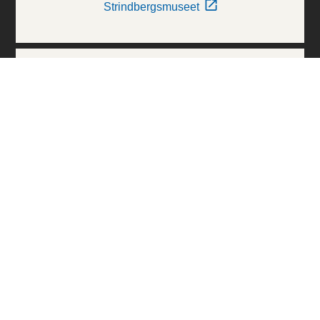
Strindbergsmuseet
Thielska Galleriet
Världskulturmuseerna