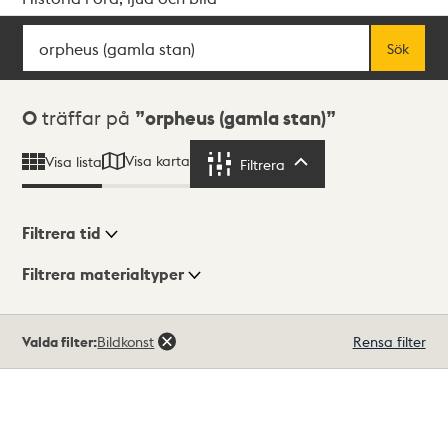
Sök
Fritextsök
Sök
Sökresultat
0
träffar på
orpheus (gamla stan)
Visa karta
Visa lista
Filtrera
Filtrera
Filtrera tid
Filtrera materialtyper
Visningsläge
Totalt
Valda filter:
Bildkonst
Rensa filter
0
träffar
Lista
Karta