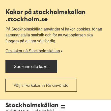
Kakor på stockholmskallan
.stockholm.se
På Stockholmskällan använder vi kakor, cookies, för att
sammanställa statistik och för att webbplatsen ska
fungera på ett bra sätt för dig.
Om kakor på Stockholmskällan
Godkänn alla kakor
Välj vilka kakor vi får använda
Till
Till
Stockholmskällan
navigationen
huvudinnehållet
Historia i ord, ljud och bild