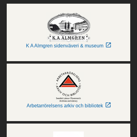
K A Almgren sidenväveri & museum
Arbetarrörelsens arkiv och bibliotek