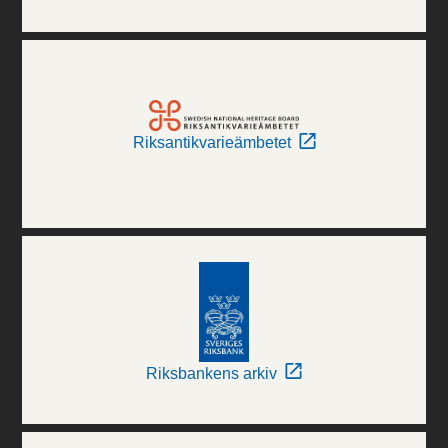
Riksantikvarieämbetet
Riksbankens arkiv