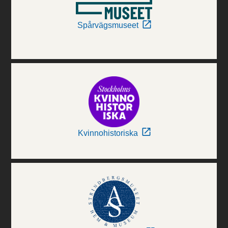
Spårvägsmuseet
Kvinnohistoriska