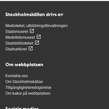
Kontakt
Stockholmskällan
Stockholmskällan drivs av
Medioteket, utbildningsförvaltningen
Stadsmuseet
Medeltidsmuseet
Stadsbiblioteket
Stadsarkivet
Om webbplatsen
Kontakta oss
Om Stockholmskällan
Tillgänglighetsredogörelse
Om kakor på webbplatsen
Sociala medier